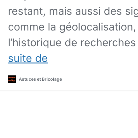
restant, mais aussi des sig
comme la géolocalisation, l
l’historique de recherches
-20%,
suite de
3
pays
testés,
Astuces et Bricolage
VPN,
cookies
et
géolocalisation,
l’astuce
qui
fait
baisser
vos
réservations