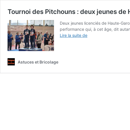
Tournoi des Pitchouns : deux jeunes de
Deux jeunes licenciés de Haute-Garo
performance qui, à cet âge, dit autant
Tournoi
Lire la suite de
des
Pitchouns
:
deux
Astuces et Bricolage
jeunes
de
Haute-
Garonne
sur
le
podium
chez
les
9
ans