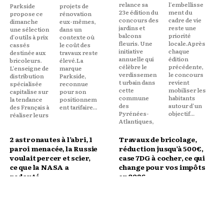
relance sa
l'embellisse
Parkside
projets de
23e édition du
ment du
propose ce
rénovation
concours des
cadre de vie
dimanche
eux-mêmes,
jardins et
reste une
une sélection
dans un
balcons
priorité
d'outils à prix
contexte où
fleuris. Une
locale.Après
cassés
le coût des
initiative
chaque
destinée aux
travaux reste
annuelle qui
édition
bricoleurs.
élevé.La
célèbre le
précédente,
L'enseigne de
marque
verdissemen
le concours
distribution
Parkside,
t urbain dans
revient
spécialisée
reconnue
cette
mobiliser les
capitalise sur
pour son
commune
habitants
la tendance
positionnem
des
autour d'un
des Français à
ent tarifaire...
Pyrénées-
objectif...
réaliser leurs
Atlantiques,
2 astronautes à l’abri, 1
Travaux de bricolage,
paroi menacée, la Russie
réduction jusqu’à 500€,
voulait percer et scier,
case 7DG à cocher, ce qui
ce que la NASA a
change pour vos impôts
redouté
en 2026
Le 5 juin,
pendant que
Jusqu'à 500
les dépenses
NASA a
la Russie
euros de
d'amélioratio
demandé à
menait des
réduction
n du
cinq
mesures de
d'impôts en
logement.La