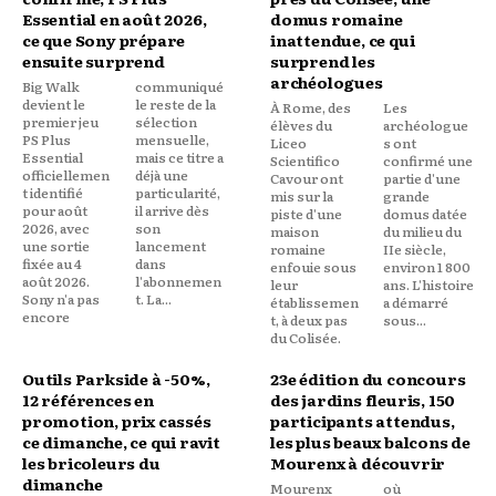
Essential en août 2026,
domus romaine
ce que Sony prépare
inattendue, ce qui
ensuite surprend
surprend les
archéologues
Big Walk
communiqué
devient le
le reste de la
À Rome, des
Les
premier jeu
sélection
élèves du
archéologue
PS Plus
mensuelle,
Liceo
s ont
Essential
mais ce titre a
Scientifico
confirmé une
officiellemen
déjà une
Cavour ont
partie d'une
t identifié
particularité,
mis sur la
grande
pour août
il arrive dès
piste d'une
domus datée
2026, avec
son
maison
du milieu du
une sortie
lancement
romaine
IIe siècle,
fixée au 4
dans
enfouie sous
environ 1 800
août 2026.
l'abonnemen
leur
ans. L'histoire
Sony n'a pas
t. La...
établissemen
a démarré
encore
t, à deux pas
sous...
du Colisée.
Outils Parkside à -50%,
23e édition du concours
12 références en
des jardins fleuris, 150
promotion, prix cassés
participants attendus,
ce dimanche, ce qui ravit
les plus beaux balcons de
les bricoleurs du
Mourenx à découvrir
dimanche
Mourenx
où