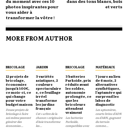
du moment avec ces 10
dans des tons blancs, bois
photos inspirantes pour
et verts
vous aider à
transformer la vôtre !
MORE FROM AUTHOR
BRICOLAGE
JARDIN
BRICOLAGE
MATÉRIAUX
12 projets de
3 variétés
3 batteries
7 jours au lieu
bricolage,
asiatiques, 2
Parkside, prix
de 6 mois, 2
économies
couleurs
réduits avant
alternatives
jusqu’à 500€,
spectaculaire
les soldes,
synthétiques,
ce mois-ci, ce
s, ce feuillage
autonomie
l’aptamère qui
qui change
irréel
prolongée, ce
surprend les
pour votre
transforme
que les
labos de
budget maison
les jardins
bricoleurs
diagnostic
français
attendent
Douze projets de
Les aptamères,
vraiment
bricolage à faire
Cet « arbre de la
courts brins d'ADN
soi-même peuvent
chance » originaire
Les batteries
ou d'ARN, gagnent
générer des
d'Asie transforme
Parkside,
du terrain
économies...
les...
compatibles avec
comme...