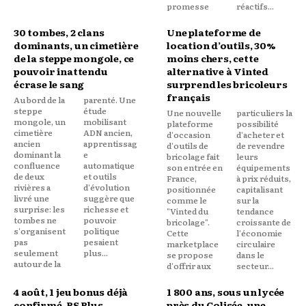
promesse
réactifs...
30 tombes, 2 clans
Une plateforme de
dominants, un cimetière
location d’outils, 30%
de la steppe mongole, ce
moins chers, cette
pouvoir inattendu
alternative à Vinted
écrase le sang
surprend les bricoleurs
français
Au bord de la
parenté. Une
steppe
étude
Une nouvelle
particuliers la
mongole, un
mobilisant
plateforme
possibilité
cimetière
ADN ancien,
d'occasion
d'acheter et
ancien
apprentissag
d'outils de
de revendre
dominant la
e
bricolage fait
leurs
confluence
automatique
son entrée en
équipements
de deux
et outils
France,
à prix réduits,
rivières a
d'évolution
positionnée
capitalisant
livré une
suggère que
comme le
sur la
surprise: les
richesse et
"Vinted du
tendance
tombes ne
pouvoir
bricolage".
croissante de
s'organisent
politique
Cette
l'économie
pas
pesaient
marketplace
circulaire
seulement
plus...
se propose
dans le
autour de la
d'offrir aux
secteur...
4 août, 1 jeu bonus déjà
1 800 ans, sous un lycée
confirmé, PS Plus
près du Colisée, une