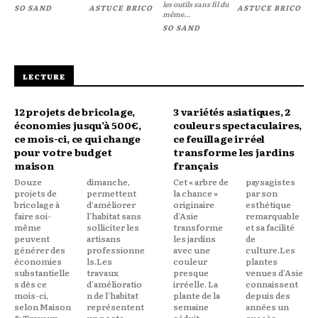
les outils sans fil du
SO SAND
ASTUCE BRICO
ASTUCE BRICO
même...
SO SAND
LECTURE
12 projets de bricolage,
3 variétés asiatiques, 2
économies jusqu’à 500€,
couleurs spectaculaires,
ce mois-ci, ce qui change
ce feuillage irréel
pour votre budget
transforme les jardins
maison
français
Douze
dimanche,
Cet « arbre de
paysagistes
projets de
permettent
la chance »
par son
bricolage à
d'améliorer
originaire
esthétique
faire soi-
l'habitat sans
d'Asie
remarquable
même
solliciter les
transforme
et sa facilité
peuvent
artisans
les jardins
de
générer des
professionne
avec une
culture.Les
économies
ls.Les
couleur
plantes
substantielle
travaux
presque
venues d'Asie
s dès ce
d'amélioratio
irréelle. La
connaissent
mois-ci,
n de l'habitat
plante de la
depuis des
selon Maison
représentent
semaine
années un
& Travaux.
un poste
séduit
succès