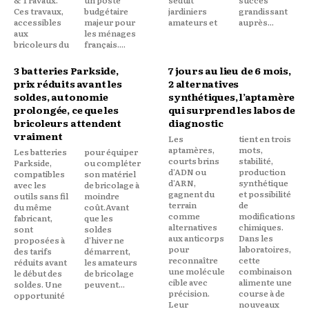
Ces travaux,
budgétaire
jardiniers
grandissant
accessibles
majeur pour
amateurs et
auprès...
aux
les ménages
bricoleurs du
français....
3 batteries Parkside,
7 jours au lieu de 6 mois,
prix réduits avant les
2 alternatives
soldes, autonomie
synthétiques, l’aptamère
prolongée, ce que les
qui surprend les labos de
bricoleurs attendent
diagnostic
vraiment
Les
tient en trois
aptamères,
mots,
Les batteries
pour équiper
courts brins
stabilité,
Parkside,
ou compléter
d'ADN ou
production
compatibles
son matériel
d'ARN,
synthétique
avec les
de bricolage à
gagnent du
et possibilité
outils sans fil
moindre
terrain
de
du même
coût.Avant
comme
modifications
fabricant,
que les
alternatives
chimiques.
sont
soldes
aux anticorps
Dans les
proposées à
d'hiver ne
pour
laboratoires,
des tarifs
démarrent,
reconnaître
cette
réduits avant
les amateurs
une molécule
combinaison
le début des
de bricolage
cible avec
alimente une
soldes. Une
peuvent...
précision.
course à de
opportunité
Leur
nouveaux