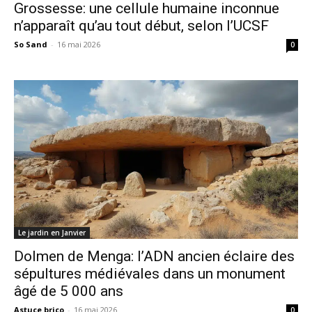
Grossesse: une cellule humaine inconnue
n’apparaît qu’au tout début, selon l’UCSF
So Sand
-
16 mai 2026
0
Le jardin en Janvier
Dolmen de Menga: l’ADN ancien éclaire des
sépultures médiévales dans un monument
âgé de 5 000 ans
Astuce brico
-
16 mai 2026
0