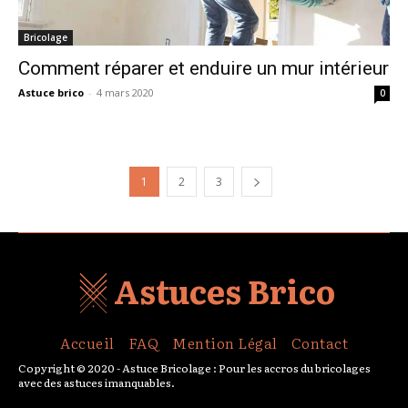
Bricolage
Comment réparer et enduire un mur intérieur
Astuce brico
-
4 mars 2020
0
1
2
3
Astuces Brico
Accueil
FAQ
Mention Légal
Contact
Copyright © 2020 - Astuce Bricolage : Pour les accros du bricolages
avec des astuces imanquables.