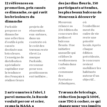
12 références en
des jardins fleuris, 150
promotion, prix cassés
participants attendus,
ce dimanche, ce qui ravit
les plus beaux balcons de
les bricoleurs du
Mourenx à découvrir
dimanche
Mourenx
où
relance sa
l'embellisse
Parkside
projets de
23e édition du
ment du
propose ce
rénovation
concours des
cadre de vie
dimanche
eux-mêmes,
jardins et
reste une
une sélection
dans un
balcons
priorité
d'outils à prix
contexte où
fleuris. Une
locale.Après
cassés
le coût des
initiative
chaque
destinée aux
travaux reste
annuelle qui
édition
bricoleurs.
élevé.La
célèbre le
précédente,
L'enseigne de
marque
verdissemen
le concours
distribution
Parkside,
t urbain dans
revient
spécialisée
reconnue
cette
mobiliser les
capitalise sur
pour son
commune
habitants
la tendance
positionnem
des
autour d'un
des Français à
ent tarifaire...
Pyrénées-
objectif...
réaliser leurs
Atlantiques,
2 astronautes à l’abri, 1
Travaux de bricolage,
paroi menacée, la Russie
réduction jusqu’à 500€,
voulait percer et scier,
case 7DG à cocher, ce qui
ce que la NASA a
change pour vos impôts