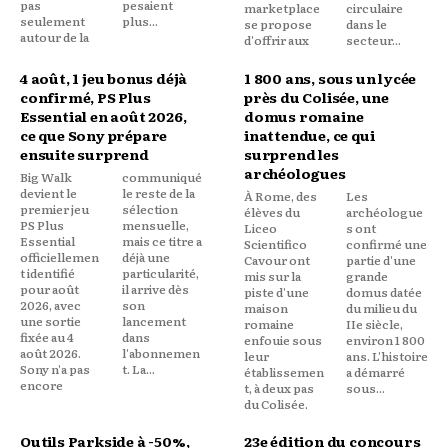
pas
pesaient
marketplace
circulaire
seulement
plus...
se propose
dans le
autour de la
d'offrir aux
secteur...
4 août, 1 jeu bonus déjà
1 800 ans, sous un lycée
confirmé, PS Plus
près du Colisée, une
Essential en août 2026,
domus romaine
ce que Sony prépare
inattendue, ce qui
ensuite surprend
surprend les
archéologues
Big Walk
communiqué
devient le
le reste de la
À Rome, des
Les
premier jeu
sélection
élèves du
archéologue
PS Plus
mensuelle,
Liceo
s ont
Essential
mais ce titre a
Scientifico
confirmé une
officiellemen
déjà une
Cavour ont
partie d'une
t identifié
particularité,
mis sur la
grande
pour août
il arrive dès
piste d'une
domus datée
2026, avec
son
maison
du milieu du
une sortie
lancement
romaine
IIe siècle,
fixée au 4
dans
enfouie sous
environ 1 800
août 2026.
l'abonnemen
leur
ans. L'histoire
Sony n'a pas
t. La...
établissemen
a démarré
encore
t, à deux pas
sous...
du Colisée.
Outils Parkside à -50%,
23e édition du concours