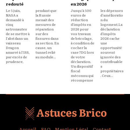
redouté
en 2026
Le 5 juin,
pendant que
Jusqu'à 500
les dépenses
NASA a
la Russie
euros de
d'amélioratio
demandé à
menait des
réduction
n du
cinq
mesures de
d'impôts en
logement.La
astronautes
réparation
2026 pour
déclaration
de se mettre à
sur des
vos travaux
d'impôts
l'abri dans un
fissures dans
de bricolage,
2026 cache
vaisseau
sa section. En
à condition de
une
Dragon
cause, un
cocher la
opportunité
amarré à l'ISS,
tunnel relié
case 7DG lors
souvent
par excès de
au module...
de votre
ignorée des
prudence,
déclaration.
contribuable
Un dispositif
s
fiscal
propriétaires
méconnu qui
. Ceux...
récompense
Astuces Brico
Accueil
FAQ
Mention Légal
Contact