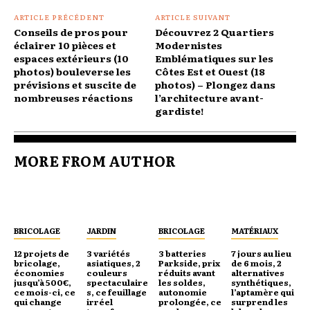
ARTICLE PRÉCÉDENT
ARTICLE SUIVANT
Conseils de pros pour
Découvrez 2 Quartiers
éclairer 10 pièces et
Modernistes
espaces extérieurs (10
Emblématiques sur les
photos) bouleverse les
Côtes Est et Ouest (18
prévisions et suscite de
photos) – Plongez dans
nombreuses réactions
l’architecture avant-
gardiste!
MORE FROM AUTHOR
BRICOLAGE
JARDIN
BRICOLAGE
MATÉRIAUX
12 projets de
3 variétés
3 batteries
7 jours au lieu
bricolage,
asiatiques, 2
Parkside, prix
de 6 mois, 2
économies
couleurs
réduits avant
alternatives
jusqu’à 500€,
spectaculaire
les soldes,
synthétiques,
ce mois-ci, ce
s, ce feuillage
autonomie
l’aptamère qui
qui change
irréel
prolongée, ce
surprend les