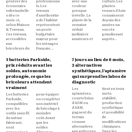
générer des
professionne
avec une
culture.Les
économies
ls.Les
couleur
plantes
substantielle
travaux
presque
venues d'Asie
s dès ce
d'amélioratio
irréelle. La
connaissent
mois-ci,
n de l'habitat
plante de la
depuis des
selon Maison
représentent
semaine
années un
& Travaux.
un poste
séduit
succès
Ces travaux,
budgétaire
jardiniers
grandissant
accessibles
majeur pour
amateurs et
auprès...
aux
les ménages
bricoleurs du
français....
3 batteries Parkside,
7 jours au lieu de 6 mois,
prix réduits avant les
2 alternatives
soldes, autonomie
synthétiques, l’aptamère
prolongée, ce que les
qui surprend les labos de
bricoleurs attendent
diagnostic
vraiment
Les
tient en trois
aptamères,
mots,
Les batteries
pour équiper
courts brins
stabilité,
Parkside,
ou compléter
d'ADN ou
production
compatibles
son matériel
d'ARN,
synthétique
avec les
de bricolage à
gagnent du
et possibilité
outils sans fil
moindre
terrain
de
du même
coût.Avant
comme
modifications
fabricant,
que les
alternatives
chimiques.
sont
soldes
aux anticorps
Dans les
proposées à
d'hiver ne