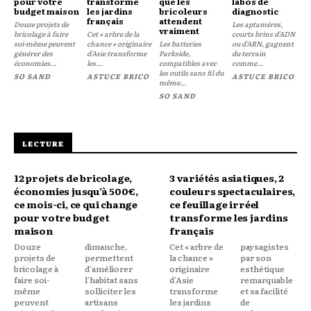
pour votre
transforme
que les
labos de
budget maison
les jardins
bricoleurs
diagnostic
français
attendent
Douze projets de
Les aptamères,
vraiment
bricolage à faire
Cet « arbre de la
courts brins d'ADN
soi-même peuvent
chance » originaire
Les batteries
ou d'ARN, gagnent
générer des
d'Asie transforme
Parkside,
du terrain
économies...
les...
compatibles avec
comme...
les outils sans fil du
SO SAND
ASTUCE BRICO
ASTUCE BRICO
même...
SO SAND
LECTURE
12 projets de bricolage,
3 variétés asiatiques, 2
économies jusqu’à 500€,
couleurs spectaculaires,
ce mois-ci, ce qui change
ce feuillage irréel
pour votre budget
transforme les jardins
maison
français
Douze
dimanche,
Cet « arbre de
paysagistes
projets de
permettent
la chance »
par son
bricolage à
d'améliorer
originaire
esthétique
faire soi-
l'habitat sans
d'Asie
remarquable
même
solliciter les
transforme
et sa facilité
peuvent
artisans
les jardins
de