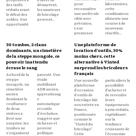
pour
laboratoires,
des tarifs
démarrent,
reconnaître
cette
réduits avant
les amateurs
une molécule
combinaison
le début des
de bricolage
cible avec
alimente une
soldes. Une
peuvent...
précision.
course à de
opportunité
Leur
nouveaux
promesse
réactifs...
30 tombes, 2 clans
Une plateforme de
dominants, un cimetière
location d’outils, 30%
de la steppe mongole, ce
moins chers, cette
pouvoir inattendu
alternative à Vinted
écrase le sang
surprend les bricoleurs
français
Au bord de la
parenté. Une
steppe
étude
Une nouvelle
particuliers la
mongole, un
mobilisant
plateforme
possibilité
cimetière
ADN ancien,
d'occasion
d'acheter et
ancien
apprentissag
d'outils de
de revendre
dominant la
e
bricolage fait
leurs
confluence
automatique
son entrée en
équipements
de deux
et outils
France,
à prix réduits,
rivières a
d'évolution
positionnée
capitalisant
livré une
suggère que
comme le
sur la
surprise: les
richesse et
"Vinted du
tendance
tombes ne
pouvoir
bricolage".
croissante de
s'organisent
politique
Cette
l'économie