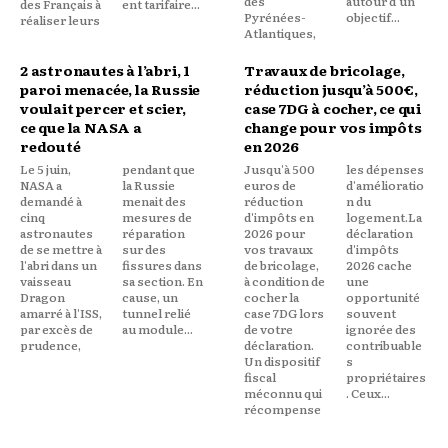
des
autour d'un
des Français à
ent tarifaire...
Pyrénées-
objectif...
réaliser leurs
Atlantiques,
2 astronautes à l’abri, 1
Travaux de bricolage,
paroi menacée, la Russie
réduction jusqu’à 500€,
voulait percer et scier,
case 7DG à cocher, ce qui
ce que la NASA a
change pour vos impôts
redouté
en 2026
Le 5 juin,
pendant que
Jusqu'à 500
les dépenses
NASA a
la Russie
euros de
d'amélioratio
demandé à
menait des
réduction
n du
cinq
mesures de
d'impôts en
logement.La
astronautes
réparation
2026 pour
déclaration
de se mettre à
sur des
vos travaux
d'impôts
l'abri dans un
fissures dans
de bricolage,
2026 cache
vaisseau
sa section. En
à condition de
une
Dragon
cause, un
cocher la
opportunité
amarré à l'ISS,
tunnel relié
case 7DG lors
souvent
par excès de
au module...
de votre
ignorée des
prudence,
déclaration.
contribuable
Un dispositif
s
fiscal
propriétaires
méconnu qui
. Ceux...
récompense