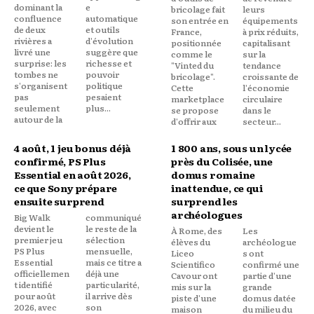
dominant la
e
bricolage fait
leurs
confluence
automatique
son entrée en
équipements
de deux
et outils
France,
à prix réduits,
rivières a
d'évolution
positionnée
capitalisant
livré une
suggère que
comme le
sur la
surprise: les
richesse et
"Vinted du
tendance
tombes ne
pouvoir
bricolage".
croissante de
s'organisent
politique
Cette
l'économie
pas
pesaient
marketplace
circulaire
seulement
plus...
se propose
dans le
autour de la
d'offrir aux
secteur...
4 août, 1 jeu bonus déjà
1 800 ans, sous un lycée
confirmé, PS Plus
près du Colisée, une
Essential en août 2026,
domus romaine
ce que Sony prépare
inattendue, ce qui
ensuite surprend
surprend les
archéologues
Big Walk
communiqué
devient le
le reste de la
À Rome, des
Les
premier jeu
sélection
élèves du
archéologue
PS Plus
mensuelle,
Liceo
s ont
Essential
mais ce titre a
Scientifico
confirmé une
officiellemen
déjà une
Cavour ont
partie d'une
t identifié
particularité,
mis sur la
grande
pour août
il arrive dès
piste d'une
domus datée
2026, avec
son
maison
du milieu du