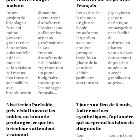
maison
français
Douze
dimanche,
Cet « arbre de
paysagistes
projets de
permettent
la chance »
par son
bricolage à
d'améliorer
originaire
esthétique
faire soi-
l'habitat sans
d'Asie
remarquable
même
solliciter les
transforme
et sa facilité
peuvent
artisans
les jardins
de
générer des
professionne
avec une
culture.Les
économies
ls.Les
couleur
plantes
substantielle
travaux
presque
venues d'Asie
s dès ce
d'amélioratio
irréelle. La
connaissent
mois-ci,
n de l'habitat
plante de la
depuis des
selon Maison
représentent
semaine
années un
& Travaux.
un poste
séduit
succès
Ces travaux,
budgétaire
jardiniers
grandissant
accessibles
majeur pour
amateurs et
auprès...
aux
les ménages
bricoleurs du
français....
3 batteries Parkside,
7 jours au lieu de 6 mois,
prix réduits avant les
2 alternatives
soldes, autonomie
synthétiques, l’aptamère
prolongée, ce que les
qui surprend les labos de
bricoleurs attendent
diagnostic
vraiment
Les
tient en trois