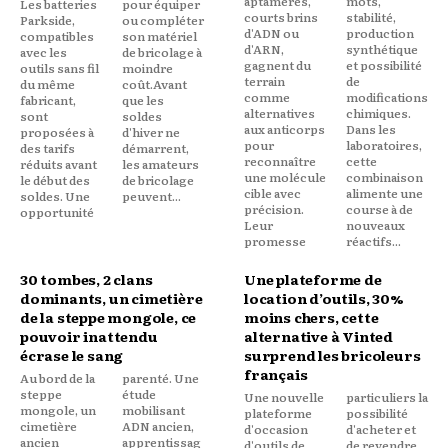
aptamères,
mots,
Les batteries
pour équiper
courts brins
stabilité,
Parkside,
ou compléter
d'ADN ou
production
compatibles
son matériel
d'ARN,
synthétique
avec les
de bricolage à
gagnent du
et possibilité
outils sans fil
moindre
terrain
de
du même
coût.Avant
comme
modifications
fabricant,
que les
alternatives
chimiques.
sont
soldes
aux anticorps
Dans les
proposées à
d'hiver ne
pour
laboratoires,
des tarifs
démarrent,
reconnaître
cette
réduits avant
les amateurs
une molécule
combinaison
le début des
de bricolage
cible avec
alimente une
soldes. Une
peuvent...
précision.
course à de
opportunité
Leur
nouveaux
promesse
réactifs...
30 tombes, 2 clans
Une plateforme de
dominants, un cimetière
location d’outils, 30%
de la steppe mongole, ce
moins chers, cette
pouvoir inattendu
alternative à Vinted
écrase le sang
surprend les bricoleurs
français
Au bord de la
parenté. Une
steppe
étude
Une nouvelle
particuliers la
mongole, un
mobilisant
plateforme
possibilité
cimetière
ADN ancien,
d'occasion
d'acheter et
ancien
apprentissag
d'outils de
de revendre