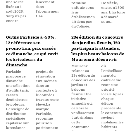
une sortie
lancement
romaine
IIe siècle,
fixée au 4
dans
enfouie sous
environ 1 800
août 2026.
l'abonnemen
leur
ans. L'histoire
Sony n'a pas
t. La...
établissemen
a démarré
encore
t, à deux pas
sous...
du Colisée.
Outils Parkside à -50%,
23e édition du concours
12 références en
des jardins fleuris, 150
promotion, prix cassés
participants attendus,
ce dimanche, ce qui ravit
les plus beaux balcons de
les bricoleurs du
Mourenx à découvrir
dimanche
Mourenx
où
relance sa
l'embellisse
Parkside
projets de
23e édition du
ment du
propose ce
rénovation
concours des
cadre de vie
dimanche
eux-mêmes,
jardins et
reste une
une sélection
dans un
balcons
priorité
d'outils à prix
contexte où
fleuris. Une
locale.Après
cassés
le coût des
initiative
chaque
destinée aux
travaux reste
annuelle qui
édition
bricoleurs.
élevé.La
célèbre le
précédente,
L'enseigne de
marque
verdissemen
le concours
distribution
Parkside,
t urbain dans
revient
spécialisée
reconnue
cette
mobiliser les
capitalise sur
pour son
commune
habitants
la tendance
positionnem