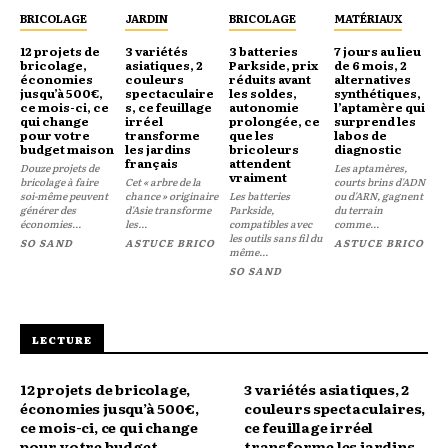
BRICOLAGE
JARDIN
BRICOLAGE
MATÉRIAUX
12 projets de
3 variétés
3 batteries
7 jours au lieu
bricolage,
asiatiques, 2
Parkside, prix
de 6 mois, 2
économies
couleurs
réduits avant
alternatives
jusqu’à 500€,
spectaculaire
les soldes,
synthétiques,
ce mois-ci, ce
s, ce feuillage
autonomie
l’aptamère qui
qui change
irréel
prolongée, ce
surprend les
pour votre
transforme
que les
labos de
budget maison
les jardins
bricoleurs
diagnostic
français
attendent
Douze projets de
Les aptamères,
vraiment
bricolage à faire
Cet « arbre de la
courts brins d'ADN
soi-même peuvent
chance » originaire
Les batteries
ou d'ARN, gagnent
générer des
d'Asie transforme
Parkside,
du terrain
économies...
les...
compatibles avec
comme...
les outils sans fil du
SO SAND
ASTUCE BRICO
ASTUCE BRICO
même...
SO SAND
LECTURE
12 projets de bricolage,
3 variétés asiatiques, 2
économies jusqu’à 500€,
couleurs spectaculaires,
ce mois-ci, ce qui change
ce feuillage irréel
pour votre budget
transforme les jardins