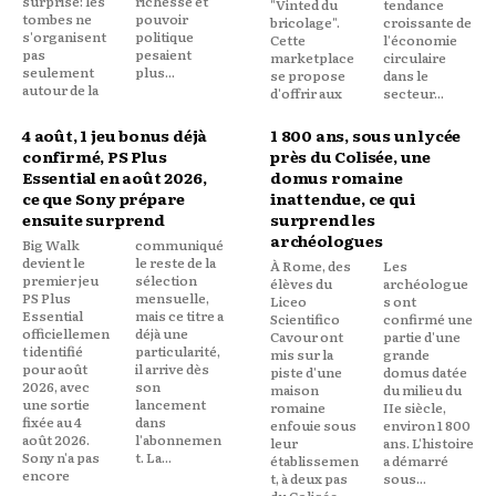
surprise: les
richesse et
"Vinted du
tendance
tombes ne
pouvoir
bricolage".
croissante de
s'organisent
politique
Cette
l'économie
pas
pesaient
marketplace
circulaire
seulement
plus...
se propose
dans le
autour de la
d'offrir aux
secteur...
4 août, 1 jeu bonus déjà
1 800 ans, sous un lycée
confirmé, PS Plus
près du Colisée, une
Essential en août 2026,
domus romaine
ce que Sony prépare
inattendue, ce qui
ensuite surprend
surprend les
archéologues
Big Walk
communiqué
devient le
le reste de la
À Rome, des
Les
premier jeu
sélection
élèves du
archéologue
PS Plus
mensuelle,
Liceo
s ont
Essential
mais ce titre a
Scientifico
confirmé une
officiellemen
déjà une
Cavour ont
partie d'une
t identifié
particularité,
mis sur la
grande
pour août
il arrive dès
piste d'une
domus datée
2026, avec
son
maison
du milieu du
une sortie
lancement
romaine
IIe siècle,
fixée au 4
dans
enfouie sous
environ 1 800
août 2026.
l'abonnemen
leur
ans. L'histoire
Sony n'a pas
t. La...
établissemen
a démarré
encore
t, à deux pas
sous...
du Colisée.