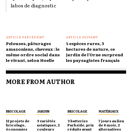
labos de diagnostic
ARTICLE PRÉCÉDENT
ARTICLE SUIVANT
Pelouses, pâturages
5 espèces rares, 3
amazoniens, cheveux : le
hectares de nature, ce
même ordre social dans
jardin de l’Orne surprend
le vivant, selon Hoelle
les paysagistes français
MORE FROM AUTHOR
BRICOLAGE
JARDIN
BRICOLAGE
MATÉRIAUX
12 projets de
3 variétés
3 batteries
7 jours au lieu
bricolage,
asiatiques, 2
Parkside, prix
de 6 mois, 2
économies
couleurs
réduits avant
alternatives