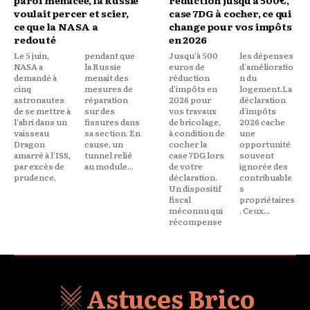
voulait percer et scier,
case 7DG à cocher, ce qui
ce que la NASA a
change pour vos impôts
redouté
en 2026
Le 5 juin,
pendant que
Jusqu'à 500
les dépenses
NASA a
la Russie
euros de
d'amélioratio
demandé à
menait des
réduction
n du
cinq
mesures de
d'impôts en
logement.La
astronautes
réparation
2026 pour
déclaration
de se mettre à
sur des
vos travaux
d'impôts
l'abri dans un
fissures dans
de bricolage,
2026 cache
vaisseau
sa section. En
à condition de
une
Dragon
cause, un
cocher la
opportunité
amarré à l'ISS,
tunnel relié
case 7DG lors
souvent
par excès de
au module...
de votre
ignorée des
prudence,
déclaration.
contribuable
Un dispositif
s
fiscal
propriétaires
méconnu qui
. Ceux...
récompense
Astuces Brico