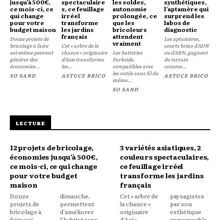
jusqu’à 500€,
spectaculaire
les soldes,
synthétiques,
ce mois-ci, ce
s, ce feuillage
autonomie
l’aptamère qui
qui change
irréel
prolongée, ce
surprend les
pour votre
transforme
que les
labos de
budget maison
les jardins
bricoleurs
diagnostic
français
attendent
Douze projets de
Les aptamères,
vraiment
bricolage à faire
Cet « arbre de la
courts brins d'ADN
soi-même peuvent
chance » originaire
Les batteries
ou d'ARN, gagnent
générer des
d'Asie transforme
Parkside,
du terrain
économies...
les...
compatibles avec
comme...
les outils sans fil du
SO SAND
ASTUCE BRICO
ASTUCE BRICO
même...
SO SAND
LECTURE
12 projets de bricolage,
3 variétés asiatiques, 2
économies jusqu’à 500€,
couleurs spectaculaires,
ce mois-ci, ce qui change
ce feuillage irréel
pour votre budget
transforme les jardins
maison
français
Douze
dimanche,
Cet « arbre de
paysagistes
projets de
permettent
la chance »
par son
bricolage à
d'améliorer
originaire
esthétique
faire soi-
l'habitat sans
d'Asie
remarquable