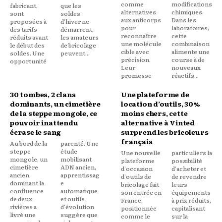
comme
modifications
fabricant,
que les
alternatives
chimiques.
sont
soldes
aux anticorps
Dans les
proposées à
d'hiver ne
pour
laboratoires,
des tarifs
démarrent,
reconnaître
cette
réduits avant
les amateurs
une molécule
combinaison
le début des
de bricolage
cible avec
alimente une
soldes. Une
peuvent...
précision.
course à de
opportunité
Leur
nouveaux
promesse
réactifs...
30 tombes, 2 clans
Une plateforme de
dominants, un cimetière
location d’outils, 30%
de la steppe mongole, ce
moins chers, cette
pouvoir inattendu
alternative à Vinted
écrase le sang
surprend les bricoleurs
français
Au bord de la
parenté. Une
steppe
étude
Une nouvelle
particuliers la
mongole, un
mobilisant
plateforme
possibilité
cimetière
ADN ancien,
d'occasion
d'acheter et
ancien
apprentissag
d'outils de
de revendre
dominant la
e
bricolage fait
leurs
confluence
automatique
son entrée en
équipements
de deux
et outils
France,
à prix réduits,
rivières a
d'évolution
positionnée
capitalisant
livré une
suggère que
comme le
sur la