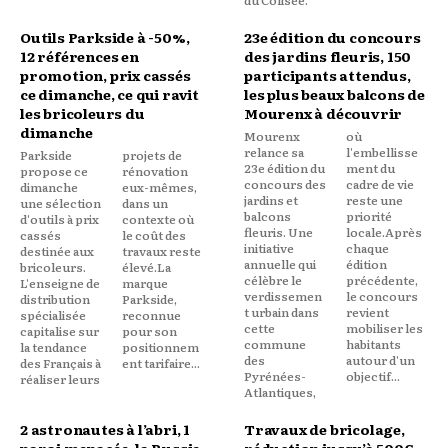
Outils Parkside à -50%,
23e édition du concours
12 références en
des jardins fleuris, 150
promotion, prix cassés
participants attendus,
ce dimanche, ce qui ravit
les plus beaux balcons de
les bricoleurs du
Mourenx à découvrir
dimanche
Mourenx
où
relance sa
l'embellisse
Parkside
projets de
23e édition du
ment du
propose ce
rénovation
concours des
cadre de vie
dimanche
eux-mêmes,
jardins et
reste une
une sélection
dans un
balcons
priorité
d'outils à prix
contexte où
fleuris. Une
locale.Après
cassés
le coût des
initiative
chaque
destinée aux
travaux reste
annuelle qui
édition
bricoleurs.
élevé.La
célèbre le
précédente,
L'enseigne de
marque
verdissemen
le concours
distribution
Parkside,
t urbain dans
revient
spécialisée
reconnue
cette
mobiliser les
capitalise sur
pour son
commune
habitants
la tendance
positionnem
des
autour d'un
des Français à
ent tarifaire...
Pyrénées-
objectif...
réaliser leurs
Atlantiques,
2 astronautes à l’abri, 1
Travaux de bricolage,
paroi menacée, la Russie
réduction jusqu’à 500€,