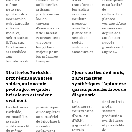
même
solliciter les
transforme
et sa facilité
peuvent
artisans
les jardins
de
générer des
professionne
avec une
culture.Les
économies
ls.Les
couleur
plantes
substantielle
travaux
presque
venues d'Asie
s dès ce
d'amélioratio
irréelle. La
connaissent
mois-ci,
n de l'habitat
plante de la
depuis des
selon Maison
représentent
semaine
années un
& Travaux.
un poste
séduit
succès
Ces travaux,
budgétaire
jardiniers
grandissant
accessibles
majeur pour
amateurs et
auprès...
aux
les ménages
bricoleurs du
français....
3 batteries Parkside,
7 jours au lieu de 6 mois,
prix réduits avant les
2 alternatives
soldes, autonomie
synthétiques, l’aptamère
prolongée, ce que les
qui surprend les labos de
bricoleurs attendent
diagnostic
vraiment
Les
tient en trois
aptamères,
mots,
Les batteries
pour équiper
courts brins
stabilité,
Parkside,
ou compléter
d'ADN ou
production
compatibles
son matériel
d'ARN,
synthétique
avec les
de bricolage à
gagnent du
et possibilité
outils sans fil
moindre
terrain
de
du même
coût.Avant