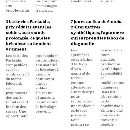
accessibles
majeur pour
amateurs et
auprès...
aux
les ménages
bricoleurs du
français....
3 batteries Parkside,
7 jours au lieu de 6 mois,
prix réduits avant les
2 alternatives
soldes, autonomie
synthétiques, l’aptamère
prolongée, ce que les
qui surprend les labos de
bricoleurs attendent
diagnostic
vraiment
Les
tient en trois
aptamères,
mots,
Les batteries
pour équiper
courts brins
stabilité,
Parkside,
ou compléter
d'ADN ou
production
compatibles
son matériel
d'ARN,
synthétique
avec les
de bricolage à
gagnent du
et possibilité
outils sans fil
moindre
terrain
de
du même
coût.Avant
comme
modifications
fabricant,
que les
alternatives
chimiques.
sont
soldes
aux anticorps
Dans les
proposées à
d'hiver ne
pour
laboratoires,
des tarifs
démarrent,
reconnaître
cette
réduits avant
les amateurs
une molécule
combinaison
le début des
de bricolage
cible avec
alimente une
soldes. Une
peuvent...
précision.
course à de
opportunité
Leur
nouveaux
promesse
réactifs...