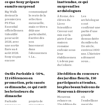
ce que Sony prépare
inattendue, ce qui
ensuite surprend
surprend les
archéologues
Big Walk
communiqué
devient le
le reste de la
À Rome, des
Les
premier jeu
sélection
élèves du
archéologue
PS Plus
mensuelle,
Liceo
s ont
Essential
mais ce titre a
Scientifico
confirmé une
officiellemen
déjà une
Cavour ont
partie d'une
t identifié
particularité,
mis sur la
grande
pour août
il arrive dès
piste d'une
domus datée
2026, avec
son
maison
du milieu du
une sortie
lancement
romaine
IIe siècle,
fixée au 4
dans
enfouie sous
environ 1 800
août 2026.
l'abonnemen
leur
ans. L'histoire
Sony n'a pas
t. La...
établissemen
a démarré
encore
t, à deux pas
sous...
du Colisée.
Outils Parkside à -50%,
23e édition du concours
12 références en
des jardins fleuris, 150
promotion, prix cassés
participants attendus,
ce dimanche, ce qui ravit
les plus beaux balcons de
les bricoleurs du
Mourenx à découvrir
dimanche
Mourenx
où
relance sa
l'embellisse
Parkside
projets de
23e édition du
ment du
propose ce
rénovation