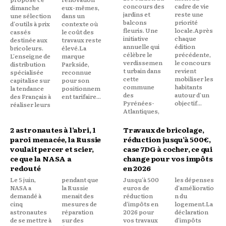
concours des
cadre de vie
dimanche
eux-mêmes,
jardins et
reste une
une sélection
dans un
balcons
priorité
d'outils à prix
contexte où
fleuris. Une
locale.Après
cassés
le coût des
initiative
chaque
destinée aux
travaux reste
annuelle qui
édition
bricoleurs.
élevé.La
célèbre le
précédente,
L'enseigne de
marque
verdissemen
le concours
distribution
Parkside,
t urbain dans
revient
spécialisée
reconnue
cette
mobiliser les
capitalise sur
pour son
commune
habitants
la tendance
positionnem
des
autour d'un
des Français à
ent tarifaire...
Pyrénées-
objectif...
réaliser leurs
Atlantiques,
2 astronautes à l’abri, 1
Travaux de bricolage,
paroi menacée, la Russie
réduction jusqu’à 500€,
voulait percer et scier,
case 7DG à cocher, ce qui
ce que la NASA a
change pour vos impôts
redouté
en 2026
Le 5 juin,
pendant que
Jusqu'à 500
les dépenses
NASA a
la Russie
euros de
d'amélioratio
demandé à
menait des
réduction
n du
cinq
mesures de
d'impôts en
logement.La
astronautes
réparation
2026 pour
déclaration
de se mettre à
sur des
vos travaux
d'impôts