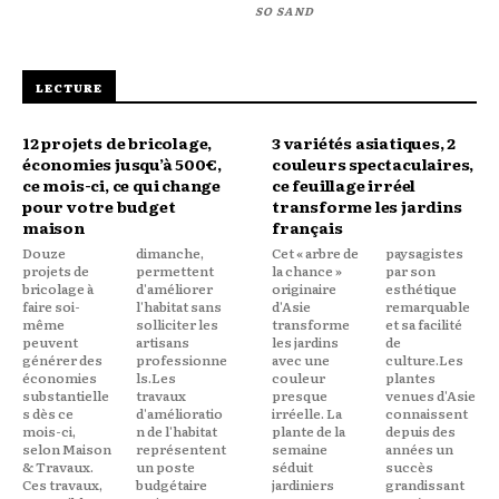
SO SAND
LECTURE
12 projets de bricolage,
3 variétés asiatiques, 2
économies jusqu’à 500€,
couleurs spectaculaires,
ce mois-ci, ce qui change
ce feuillage irréel
pour votre budget
transforme les jardins
maison
français
Douze
dimanche,
Cet « arbre de
paysagistes
projets de
permettent
la chance »
par son
bricolage à
d'améliorer
originaire
esthétique
faire soi-
l'habitat sans
d'Asie
remarquable
même
solliciter les
transforme
et sa facilité
peuvent
artisans
les jardins
de
générer des
professionne
avec une
culture.Les
économies
ls.Les
couleur
plantes
substantielle
travaux
presque
venues d'Asie
s dès ce
d'amélioratio
irréelle. La
connaissent
mois-ci,
n de l'habitat
plante de la
depuis des
selon Maison
représentent
semaine
années un
& Travaux.
un poste
séduit
succès
Ces travaux,
budgétaire
jardiniers
grandissant