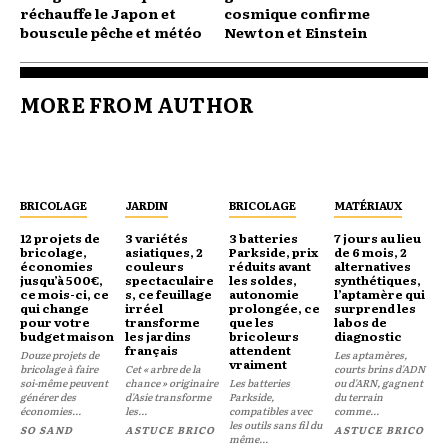
réchauffe le Japon et
cosmique confirme
bouscule pêche et météo
Newton et Einstein
MORE FROM AUTHOR
BRICOLAGE
JARDIN
BRICOLAGE
MATÉRIAUX
12 projets de
3 variétés
3 batteries
7 jours au lieu
bricolage,
asiatiques, 2
Parkside, prix
de 6 mois, 2
économies
couleurs
réduits avant
alternatives
jusqu’à 500€,
spectaculaire
les soldes,
synthétiques,
ce mois-ci, ce
s, ce feuillage
autonomie
l’aptamère qui
qui change
irréel
prolongée, ce
surprend les
pour votre
transforme
que les
labos de
budget maison
les jardins
bricoleurs
diagnostic
français
attendent
Douze projets de
Les aptamères,
vraiment
bricolage à faire
Cet « arbre de la
courts brins d'ADN
soi-même peuvent
chance » originaire
Les batteries
ou d'ARN, gagnent
générer des
d'Asie transforme
Parkside,
du terrain
économies...
les...
compatibles avec
comme...
les outils sans fil du
SO SAND
ASTUCE BRICO
ASTUCE BRICO
même...