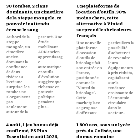
30 tombes, 2 clans
Une plateforme de
dominants, un cimetière
location d’outils, 30%
de la steppe mongole, ce
moins chers, cette
pouvoir inattendu
alternative à Vinted
écrase le sang
surprend les bricoleurs
français
Au bord de la
parenté. Une
steppe
étude
Une nouvelle
particuliers la
mongole, un
mobilisant
plateforme
possibilité
cimetière
ADN ancien,
d'occasion
d'acheter et
ancien
apprentissag
d'outils de
de revendre
dominant la
e
bricolage fait
leurs
confluence
automatique
son entrée en
équipements
de deux
et outils
France,
à prix réduits,
rivières a
d'évolution
positionnée
capitalisant
livré une
suggère que
comme le
sur la
surprise: les
richesse et
"Vinted du
tendance
tombes ne
pouvoir
bricolage".
croissante de
s'organisent
politique
Cette
l'économie
pas
pesaient
marketplace
circulaire
seulement
plus...
se propose
dans le
autour de la
d'offrir aux
secteur...
4 août, 1 jeu bonus déjà
1 800 ans, sous un lycée
confirmé, PS Plus
près du Colisée, une
Essential en août 2026,
domus romaine