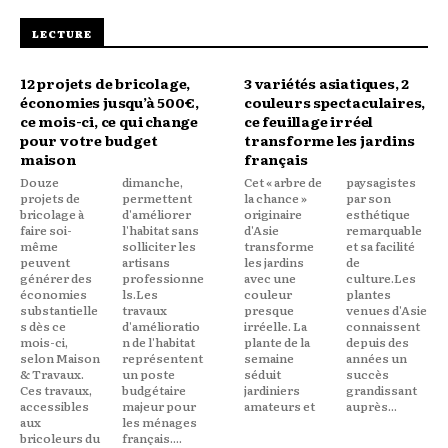
LECTURE
12 projets de bricolage,
3 variétés asiatiques, 2
économies jusqu’à 500€,
couleurs spectaculaires,
ce mois-ci, ce qui change
ce feuillage irréel
pour votre budget
transforme les jardins
maison
français
Douze
dimanche,
Cet « arbre de
paysagistes
projets de
permettent
la chance »
par son
bricolage à
d'améliorer
originaire
esthétique
faire soi-
l'habitat sans
d'Asie
remarquable
même
solliciter les
transforme
et sa facilité
peuvent
artisans
les jardins
de
générer des
professionne
avec une
culture.Les
économies
ls.Les
couleur
plantes
substantielle
travaux
presque
venues d'Asie
s dès ce
d'amélioratio
irréelle. La
connaissent
mois-ci,
n de l'habitat
plante de la
depuis des
selon Maison
représentent
semaine
années un
& Travaux.
un poste
séduit
succès
Ces travaux,
budgétaire
jardiniers
grandissant
accessibles
majeur pour
amateurs et
auprès...
aux
les ménages
bricoleurs du
français....