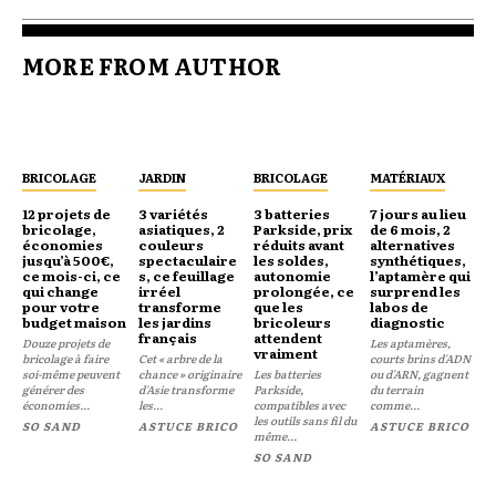
MORE FROM AUTHOR
BRICOLAGE
JARDIN
BRICOLAGE
MATÉRIAUX
12 projets de
3 variétés
3 batteries
7 jours au lieu
bricolage,
asiatiques, 2
Parkside, prix
de 6 mois, 2
économies
couleurs
réduits avant
alternatives
jusqu’à 500€,
spectaculaire
les soldes,
synthétiques,
ce mois-ci, ce
s, ce feuillage
autonomie
l’aptamère qui
qui change
irréel
prolongée, ce
surprend les
pour votre
transforme
que les
labos de
budget maison
les jardins
bricoleurs
diagnostic
français
attendent
Douze projets de
Les aptamères,
vraiment
bricolage à faire
Cet « arbre de la
courts brins d'ADN
soi-même peuvent
chance » originaire
Les batteries
ou d'ARN, gagnent
générer des
d'Asie transforme
Parkside,
du terrain
économies...
les...
compatibles avec
comme...
les outils sans fil du
SO SAND
ASTUCE BRICO
ASTUCE BRICO
même...
SO SAND