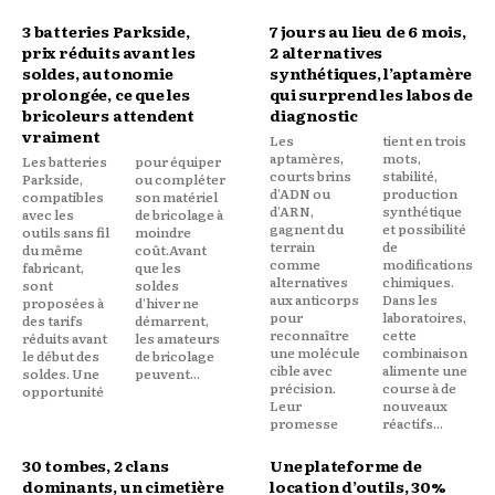
3 batteries Parkside,
7 jours au lieu de 6 mois,
prix réduits avant les
2 alternatives
soldes, autonomie
synthétiques, l’aptamère
prolongée, ce que les
qui surprend les labos de
bricoleurs attendent
diagnostic
vraiment
Les
tient en trois
aptamères,
mots,
Les batteries
pour équiper
courts brins
stabilité,
Parkside,
ou compléter
d'ADN ou
production
compatibles
son matériel
d'ARN,
synthétique
avec les
de bricolage à
gagnent du
et possibilité
outils sans fil
moindre
terrain
de
du même
coût.Avant
comme
modifications
fabricant,
que les
alternatives
chimiques.
sont
soldes
aux anticorps
Dans les
proposées à
d'hiver ne
pour
laboratoires,
des tarifs
démarrent,
reconnaître
cette
réduits avant
les amateurs
une molécule
combinaison
le début des
de bricolage
cible avec
alimente une
soldes. Une
peuvent...
précision.
course à de
opportunité
Leur
nouveaux
promesse
réactifs...
30 tombes, 2 clans
Une plateforme de
dominants, un cimetière
location d’outils, 30%