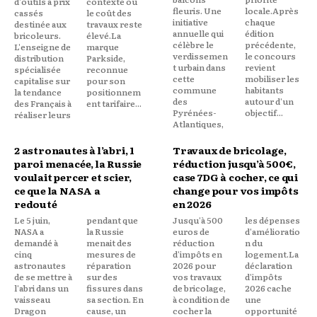
d'outils à prix
contexte où
fleuris. Une
locale.Après
cassés
le coût des
initiative
chaque
destinée aux
travaux reste
annuelle qui
édition
bricoleurs.
élevé.La
célèbre le
précédente,
L'enseigne de
marque
verdissemen
le concours
distribution
Parkside,
t urbain dans
revient
spécialisée
reconnue
cette
mobiliser les
capitalise sur
pour son
commune
habitants
la tendance
positionnem
des
autour d'un
des Français à
ent tarifaire...
Pyrénées-
objectif...
réaliser leurs
Atlantiques,
2 astronautes à l’abri, 1
Travaux de bricolage,
paroi menacée, la Russie
réduction jusqu’à 500€,
voulait percer et scier,
case 7DG à cocher, ce qui
ce que la NASA a
change pour vos impôts
redouté
en 2026
Le 5 juin,
pendant que
Jusqu'à 500
les dépenses
NASA a
la Russie
euros de
d'amélioratio
demandé à
menait des
réduction
n du
cinq
mesures de
d'impôts en
logement.La
astronautes
réparation
2026 pour
déclaration
de se mettre à
sur des
vos travaux
d'impôts
l'abri dans un
fissures dans
de bricolage,
2026 cache
vaisseau
sa section. En
à condition de
une
Dragon
cause, un
cocher la
opportunité