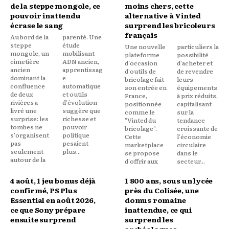
de la steppe mongole, ce
moins chers, cette
pouvoir inattendu
alternative à Vinted
écrase le sang
surprend les bricoleurs
français
Au bord de la
parenté. Une
steppe
étude
Une nouvelle
particuliers la
mongole, un
mobilisant
plateforme
possibilité
cimetière
ADN ancien,
d'occasion
d'acheter et
ancien
apprentissag
d'outils de
de revendre
dominant la
e
bricolage fait
leurs
confluence
automatique
son entrée en
équipements
de deux
et outils
France,
à prix réduits,
rivières a
d'évolution
positionnée
capitalisant
livré une
suggère que
comme le
sur la
surprise: les
richesse et
"Vinted du
tendance
tombes ne
pouvoir
bricolage".
croissante de
s'organisent
politique
Cette
l'économie
pas
pesaient
marketplace
circulaire
seulement
plus...
se propose
dans le
autour de la
d'offrir aux
secteur...
4 août, 1 jeu bonus déjà
1 800 ans, sous un lycée
confirmé, PS Plus
près du Colisée, une
Essential en août 2026,
domus romaine
ce que Sony prépare
inattendue, ce qui
ensuite surprend
surprend les