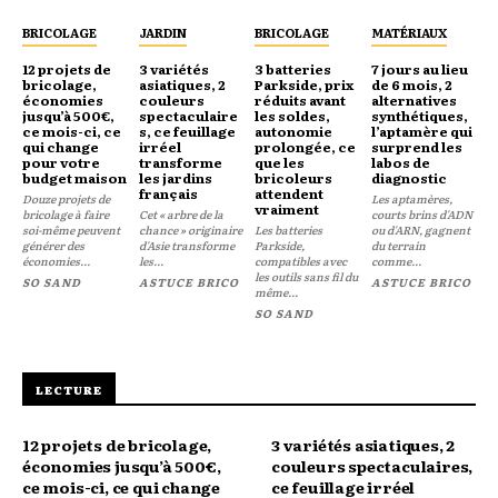
BRICOLAGE
JARDIN
BRICOLAGE
MATÉRIAUX
12 projets de
3 variétés
3 batteries
7 jours au lieu
bricolage,
asiatiques, 2
Parkside, prix
de 6 mois, 2
économies
couleurs
réduits avant
alternatives
jusqu’à 500€,
spectaculaire
les soldes,
synthétiques,
ce mois-ci, ce
s, ce feuillage
autonomie
l’aptamère qui
qui change
irréel
prolongée, ce
surprend les
pour votre
transforme
que les
labos de
budget maison
les jardins
bricoleurs
diagnostic
français
attendent
Douze projets de
Les aptamères,
vraiment
bricolage à faire
Cet « arbre de la
courts brins d'ADN
soi-même peuvent
chance » originaire
Les batteries
ou d'ARN, gagnent
générer des
d'Asie transforme
Parkside,
du terrain
économies...
les...
compatibles avec
comme...
les outils sans fil du
SO SAND
ASTUCE BRICO
ASTUCE BRICO
même...
SO SAND
LECTURE
12 projets de bricolage,
3 variétés asiatiques, 2
économies jusqu’à 500€,
couleurs spectaculaires,
ce mois-ci, ce qui change
ce feuillage irréel