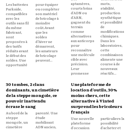
aptamères,
mots,
Les batteries
pour équiper
courts brins
stabilité,
Parkside,
ou compléter
d'ADN ou
production
compatibles
son matériel
d'ARN,
synthétique
avec les
de bricolage à
gagnent du
et possibilité
outils sans fil
moindre
terrain
de
du même
coût.Avant
comme
modifications
fabricant,
que les
alternatives
chimiques.
sont
soldes
aux anticorps
Dans les
proposées à
d'hiver ne
pour
laboratoires,
des tarifs
démarrent,
reconnaître
cette
réduits avant
les amateurs
une molécule
combinaison
le début des
de bricolage
cible avec
alimente une
soldes. Une
peuvent...
précision.
course à de
opportunité
Leur
nouveaux
promesse
réactifs...
30 tombes, 2 clans
Une plateforme de
dominants, un cimetière
location d’outils, 30%
de la steppe mongole, ce
moins chers, cette
pouvoir inattendu
alternative à Vinted
écrase le sang
surprend les bricoleurs
français
Au bord de la
parenté. Une
steppe
étude
Une nouvelle
particuliers la
mongole, un
mobilisant
plateforme
possibilité
cimetière
ADN ancien,
d'occasion
d'acheter et