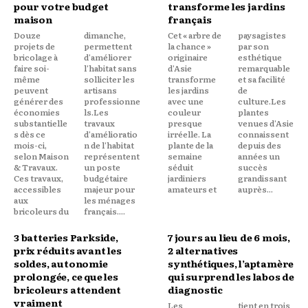
pour votre budget
transforme les jardins
maison
français
Douze
dimanche,
Cet « arbre de
paysagistes
projets de
permettent
la chance »
par son
bricolage à
d'améliorer
originaire
esthétique
faire soi-
l'habitat sans
d'Asie
remarquable
même
solliciter les
transforme
et sa facilité
peuvent
artisans
les jardins
de
générer des
professionne
avec une
culture.Les
économies
ls.Les
couleur
plantes
substantielle
travaux
presque
venues d'Asie
s dès ce
d'amélioratio
irréelle. La
connaissent
mois-ci,
n de l'habitat
plante de la
depuis des
selon Maison
représentent
semaine
années un
& Travaux.
un poste
séduit
succès
Ces travaux,
budgétaire
jardiniers
grandissant
accessibles
majeur pour
amateurs et
auprès...
aux
les ménages
bricoleurs du
français....
3 batteries Parkside,
7 jours au lieu de 6 mois,
prix réduits avant les
2 alternatives
soldes, autonomie
synthétiques, l’aptamère
prolongée, ce que les
qui surprend les labos de
bricoleurs attendent
diagnostic
vraiment
Les
tient en trois