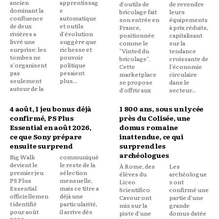
ancien
apprentissag
d'outils de
de revendre
dominant la
e
bricolage fait
leurs
confluence
automatique
son entrée en
équipements
de deux
et outils
France,
à prix réduits,
rivières a
d'évolution
positionnée
capitalisant
livré une
suggère que
comme le
sur la
surprise: les
richesse et
"Vinted du
tendance
tombes ne
pouvoir
bricolage".
croissante de
s'organisent
politique
Cette
l'économie
pas
pesaient
marketplace
circulaire
seulement
plus...
se propose
dans le
autour de la
d'offrir aux
secteur...
4 août, 1 jeu bonus déjà
1 800 ans, sous un lycée
confirmé, PS Plus
près du Colisée, une
Essential en août 2026,
domus romaine
ce que Sony prépare
inattendue, ce qui
ensuite surprend
surprend les
archéologues
Big Walk
communiqué
devient le
le reste de la
À Rome, des
Les
premier jeu
sélection
élèves du
archéologue
PS Plus
mensuelle,
Liceo
s ont
Essential
mais ce titre a
Scientifico
confirmé une
officiellemen
déjà une
Cavour ont
partie d'une
t identifié
particularité,
mis sur la
grande
pour août
il arrive dès
piste d'une
domus datée