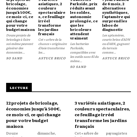
bricolage,
asiatiques, 2
Parkside, prix
de 6 mois, 2
économies
couleurs
réduits avant
alternatives
jusqu’à 500€,
spectaculaire
les soldes,
synthétiques,
ce mois-ci, ce
s, ce feuillage
autonomie
l’aptamère qui
qui change
irréel
prolongée, ce
surprend les
pour votre
transforme
que les
labos de
budget maison
les jardins
bricoleurs
diagnostic
français
attendent
Douze projets de
Les aptamères,
vraiment
bricolage à faire
Cet « arbre de la
courts brins d'ADN
soi-même peuvent
chance » originaire
Les batteries
ou d'ARN, gagnent
générer des
d'Asie transforme
Parkside,
du terrain
économies...
les...
compatibles avec
comme...
les outils sans fil du
SO SAND
ASTUCE BRICO
ASTUCE BRICO
même...
SO SAND
LECTURE
12 projets de bricolage,
3 variétés asiatiques, 2
économies jusqu’à 500€,
couleurs spectaculaires,
ce mois-ci, ce qui change
ce feuillage irréel
pour votre budget
transforme les jardins
maison
français
Douze
dimanche,
Cet « arbre de
paysagistes