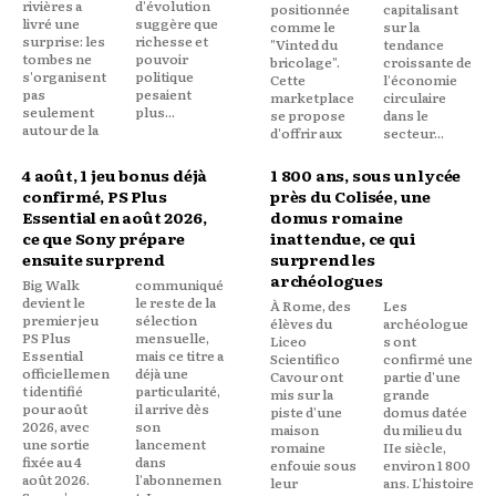
rivières a
d'évolution
positionnée
capitalisant
livré une
suggère que
comme le
sur la
surprise: les
richesse et
"Vinted du
tendance
tombes ne
pouvoir
bricolage".
croissante de
s'organisent
politique
Cette
l'économie
pas
pesaient
marketplace
circulaire
seulement
plus...
se propose
dans le
autour de la
d'offrir aux
secteur...
4 août, 1 jeu bonus déjà
1 800 ans, sous un lycée
confirmé, PS Plus
près du Colisée, une
Essential en août 2026,
domus romaine
ce que Sony prépare
inattendue, ce qui
ensuite surprend
surprend les
archéologues
Big Walk
communiqué
devient le
le reste de la
À Rome, des
Les
premier jeu
sélection
élèves du
archéologue
PS Plus
mensuelle,
Liceo
s ont
Essential
mais ce titre a
Scientifico
confirmé une
officiellemen
déjà une
Cavour ont
partie d'une
t identifié
particularité,
mis sur la
grande
pour août
il arrive dès
piste d'une
domus datée
2026, avec
son
maison
du milieu du
une sortie
lancement
romaine
IIe siècle,
fixée au 4
dans
enfouie sous
environ 1 800
août 2026.
l'abonnemen
leur
ans. L'histoire