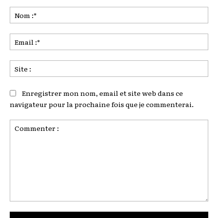
No
:*
Ema
:*
Sit
:
Enregistrer mon nom, email et site web dans ce
navigateur pour la prochaine fois que je commenterai.
Commenter
: