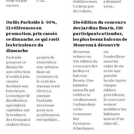
Sony n'a pas
t. La...
établissemen
a démarré
encore
t, à deux pas
sous...
du Colisée.
Outils Parkside à -50%,
23e édition du concours
12 références en
des jardins fleuris, 150
promotion, prix cassés
participants attendus,
ce dimanche, ce qui ravit
les plus beaux balcons de
les bricoleurs du
Mourenx à découvrir
dimanche
Mourenx
où
relance sa
l'embellisse
Parkside
projets de
23e édition du
ment du
propose ce
rénovation
concours des
cadre de vie
dimanche
eux-mêmes,
jardins et
reste une
une sélection
dans un
balcons
priorité
d'outils à prix
contexte où
fleuris. Une
locale.Après
cassés
le coût des
initiative
chaque
destinée aux
travaux reste
annuelle qui
édition
bricoleurs.
élevé.La
célèbre le
précédente,
L'enseigne de
marque
verdissemen
le concours
distribution
Parkside,
t urbain dans
revient
spécialisée
reconnue
cette
mobiliser les
capitalise sur
pour son
commune
habitants
la tendance
positionnem
des
autour d'un
des Français à
ent tarifaire...
Pyrénées-
objectif...
réaliser leurs
Atlantiques,