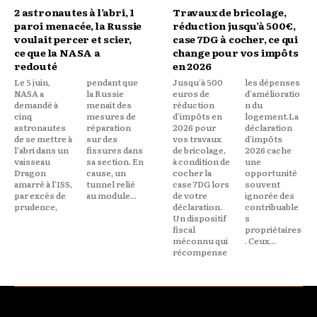
2 astronautes à l’abri, 1
Travaux de bricolage,
paroi menacée, la Russie
réduction jusqu’à 500€,
voulait percer et scier,
case 7DG à cocher, ce qui
ce que la NASA a
change pour vos impôts
redouté
en 2026
Le 5 juin,
pendant que
Jusqu'à 500
les dépenses
NASA a
la Russie
euros de
d'amélioratio
demandé à
menait des
réduction
n du
cinq
mesures de
d'impôts en
logement.La
astronautes
réparation
2026 pour
déclaration
de se mettre à
sur des
vos travaux
d'impôts
l'abri dans un
fissures dans
de bricolage,
2026 cache
vaisseau
sa section. En
à condition de
une
Dragon
cause, un
cocher la
opportunité
amarré à l'ISS,
tunnel relié
case 7DG lors
souvent
par excès de
au module...
de votre
ignorée des
prudence,
déclaration.
contribuable
Un dispositif
s
fiscal
propriétaires
méconnu qui
. Ceux...
récompense