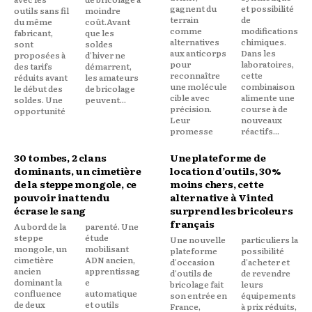
gagnent du
et possibilité
outils sans fil
moindre
terrain
de
du même
coût.Avant
comme
modifications
fabricant,
que les
alternatives
chimiques.
sont
soldes
aux anticorps
Dans les
proposées à
d'hiver ne
pour
laboratoires,
des tarifs
démarrent,
reconnaître
cette
réduits avant
les amateurs
une molécule
combinaison
le début des
de bricolage
cible avec
alimente une
soldes. Une
peuvent...
précision.
course à de
opportunité
Leur
nouveaux
promesse
réactifs...
30 tombes, 2 clans
Une plateforme de
dominants, un cimetière
location d’outils, 30%
de la steppe mongole, ce
moins chers, cette
pouvoir inattendu
alternative à Vinted
écrase le sang
surprend les bricoleurs
français
Au bord de la
parenté. Une
steppe
étude
Une nouvelle
particuliers la
mongole, un
mobilisant
plateforme
possibilité
cimetière
ADN ancien,
d'occasion
d'acheter et
ancien
apprentissag
d'outils de
de revendre
dominant la
e
bricolage fait
leurs
confluence
automatique
son entrée en
équipements
de deux
et outils
France,
à prix réduits,