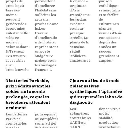
projets de
permettent
la chance »
par son
bricolage à
d'améliorer
originaire
esthétique
faire soi-
l'habitat sans
d'Asie
remarquable
même
solliciter les
transforme
et sa facilité
peuvent
artisans
les jardins
de
générer des
professionne
avec une
culture.Les
économies
ls.Les
couleur
plantes
substantielle
travaux
presque
venues d'Asie
s dès ce
d'amélioratio
irréelle. La
connaissent
mois-ci,
n de l'habitat
plante de la
depuis des
selon Maison
représentent
semaine
années un
& Travaux.
un poste
séduit
succès
Ces travaux,
budgétaire
jardiniers
grandissant
accessibles
majeur pour
amateurs et
auprès...
aux
les ménages
bricoleurs du
français....
3 batteries Parkside,
7 jours au lieu de 6 mois,
prix réduits avant les
2 alternatives
soldes, autonomie
synthétiques, l’aptamère
prolongée, ce que les
qui surprend les labos de
bricoleurs attendent
diagnostic
vraiment
Les
tient en trois
aptamères,
mots,
Les batteries
pour équiper
courts brins
stabilité,
Parkside,
ou compléter
d'ADN ou
production
compatibles
son matériel
d'ARN,
synthétique
avec les
de bricolage à