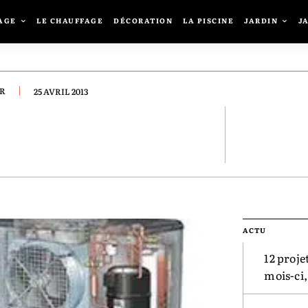
AGE
LE CHAUFFAGE
DÉCORATION
LA PISCINE
JARDIN
J
UR
25 AVRIL 2013
FACEBOOK
TWIT
ACTU
12 proje
mois-ci