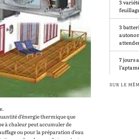
3 variét
feuillag
3 batter
autonomi
attende
7 jours 
l’aptamè
SUR LE MÊ
e.
 quantité d’énergie thermique que
pe à chaleur peut accumuler de
chauffage ou pour la préparation d’eau