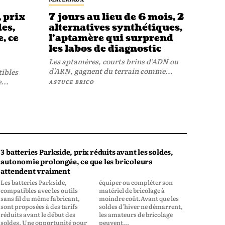
, prix
7 jours au lieu de 6 mois, 2
des,
alternatives synthétiques,
, ce
l’aptamère qui surprend
les labos de diagnostic
Les aptamères, courts brins d'ADN ou
d'ARN, gagnent du terrain comme...
tibles
...
ASTUCE BRICO
3 batteries Parkside, prix réduits avant les soldes,
autonomie prolongée, ce que les bricoleurs
attendent vraiment
Les batteries Parkside,
équiper ou compléter son
compatibles avec les outils
matériel de bricolage à
sans fil du même fabricant,
moindre coût.Avant que les
sont proposées à des tarifs
soldes d'hiver ne démarrent,
réduits avant le début des
les amateurs de bricolage
soldes. Une opportunité pour
peuvent...