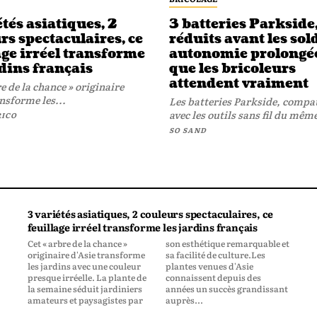
étés asiatiques, 2
3 batteries Parkside
rs spectaculaires, ce
réduits avant les sol
age irréel transforme
autonomie prolongée
rdins français
que les bricoleurs
attendent vraiment
e de la chance » originaire
nsforme les...
Les batteries Parkside, compa
avec les outils sans fil du même
RICO
SO SAND
3 variétés asiatiques, 2 couleurs spectaculaires, ce
feuillage irréel transforme les jardins français
Cet « arbre de la chance »
son esthétique remarquable et
originaire d'Asie transforme
sa facilité de culture.Les
les jardins avec une couleur
plantes venues d'Asie
presque irréelle. La plante de
connaissent depuis des
la semaine séduit jardiniers
années un succès grandissant
amateurs et paysagistes par
auprès...