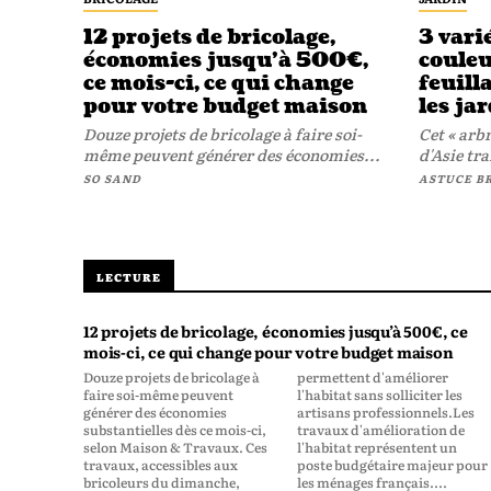
12 projets de bricolage,
3 vari
économies jusqu’à 500€,
couleu
ce mois-ci, ce qui change
feuill
pour votre budget maison
les ja
Douze projets de bricolage à faire soi-
Cet « arbr
même peuvent générer des économies...
d'Asie tra
SO SAND
ASTUCE B
LECTURE
12 projets de bricolage, économies jusqu’à 500€, ce
mois-ci, ce qui change pour votre budget maison
Douze projets de bricolage à
permettent d'améliorer
faire soi-même peuvent
l'habitat sans solliciter les
générer des économies
artisans professionnels.Les
substantielles dès ce mois-ci,
travaux d'amélioration de
selon Maison & Travaux. Ces
l'habitat représentent un
travaux, accessibles aux
poste budgétaire majeur pour
bricoleurs du dimanche,
les ménages français....