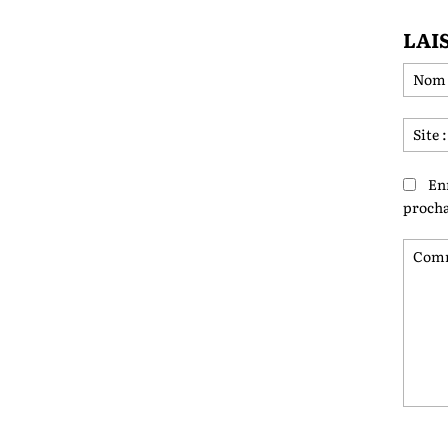
LAI
En
procha
Comme
: