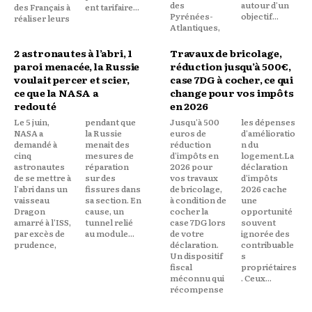
des
autour d'un
des Français à
ent tarifaire...
Pyrénées-
objectif...
réaliser leurs
Atlantiques,
2 astronautes à l’abri, 1
Travaux de bricolage,
paroi menacée, la Russie
réduction jusqu’à 500€,
voulait percer et scier,
case 7DG à cocher, ce qui
ce que la NASA a
change pour vos impôts
redouté
en 2026
Le 5 juin,
pendant que
Jusqu'à 500
les dépenses
NASA a
la Russie
euros de
d'amélioratio
demandé à
menait des
réduction
n du
cinq
mesures de
d'impôts en
logement.La
astronautes
réparation
2026 pour
déclaration
de se mettre à
sur des
vos travaux
d'impôts
l'abri dans un
fissures dans
de bricolage,
2026 cache
vaisseau
sa section. En
à condition de
une
Dragon
cause, un
cocher la
opportunité
amarré à l'ISS,
tunnel relié
case 7DG lors
souvent
par excès de
au module...
de votre
ignorée des
prudence,
déclaration.
contribuable
Un dispositif
s
fiscal
propriétaires
méconnu qui
. Ceux...
récompense