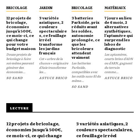
BRICOLAGE
JARDIN
BRICOLAGE
MATÉRIAUX
12 projets de
3 variétés
3 batteries
7 jours au lieu
bricolage,
asiatiques, 2
Parkside, prix
de 6 mois, 2
économies
couleurs
réduits avant
alternatives
jusqu’à 500€,
spectaculaire
les soldes,
synthétiques,
ce mois-ci, ce
s, ce feuillage
autonomie
l’aptamère qui
qui change
irréel
prolongée, ce
surprend les
pour votre
transforme
que les
labos de
budget maison
les jardins
bricoleurs
diagnostic
français
attendent
Douze projets de
Les aptamères,
vraiment
bricolage à faire
Cet « arbre de la
courts brins d'ADN
soi-même peuvent
chance » originaire
Les batteries
ou d'ARN, gagnent
générer des
d'Asie transforme
Parkside,
du terrain
économies...
les...
compatibles avec
comme...
les outils sans fil du
SO SAND
ASTUCE BRICO
ASTUCE BRICO
même...
SO SAND
LECTURE
12 projets de bricolage,
3 variétés asiatiques, 2
économies jusqu’à 500€,
couleurs spectaculaires,
ce mois-ci, ce qui change
ce feuillage irréel