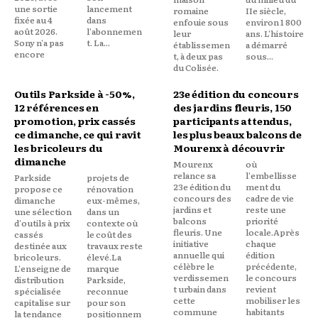
une sortie
lancement
romaine
IIe siècle,
fixée au 4
dans
enfouie sous
environ 1 800
août 2026.
l'abonnemen
leur
ans. L'histoire
Sony n'a pas
t. La...
établissemen
a démarré
encore
t, à deux pas
sous...
du Colisée.
Outils Parkside à -50%,
23e édition du concours
12 références en
des jardins fleuris, 150
promotion, prix cassés
participants attendus,
ce dimanche, ce qui ravit
les plus beaux balcons de
les bricoleurs du
Mourenx à découvrir
dimanche
Mourenx
où
relance sa
l'embellisse
Parkside
projets de
23e édition du
ment du
propose ce
rénovation
concours des
cadre de vie
dimanche
eux-mêmes,
jardins et
reste une
une sélection
dans un
balcons
priorité
d'outils à prix
contexte où
fleuris. Une
locale.Après
cassés
le coût des
initiative
chaque
destinée aux
travaux reste
annuelle qui
édition
bricoleurs.
élevé.La
célèbre le
précédente,
L'enseigne de
marque
verdissemen
le concours
distribution
Parkside,
t urbain dans
revient
spécialisée
reconnue
cette
mobiliser les
capitalise sur
pour son
commune
habitants
la tendance
positionnem