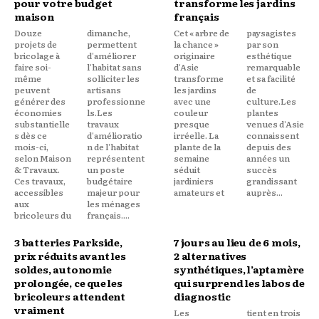
pour votre budget
transforme les jardins
maison
français
Douze
dimanche,
Cet « arbre de
paysagistes
projets de
permettent
la chance »
par son
bricolage à
d'améliorer
originaire
esthétique
faire soi-
l'habitat sans
d'Asie
remarquable
même
solliciter les
transforme
et sa facilité
peuvent
artisans
les jardins
de
générer des
professionne
avec une
culture.Les
économies
ls.Les
couleur
plantes
substantielle
travaux
presque
venues d'Asie
s dès ce
d'amélioratio
irréelle. La
connaissent
mois-ci,
n de l'habitat
plante de la
depuis des
selon Maison
représentent
semaine
années un
& Travaux.
un poste
séduit
succès
Ces travaux,
budgétaire
jardiniers
grandissant
accessibles
majeur pour
amateurs et
auprès...
aux
les ménages
bricoleurs du
français....
3 batteries Parkside,
7 jours au lieu de 6 mois,
prix réduits avant les
2 alternatives
soldes, autonomie
synthétiques, l’aptamère
prolongée, ce que les
qui surprend les labos de
bricoleurs attendent
diagnostic
vraiment
Les
tient en trois