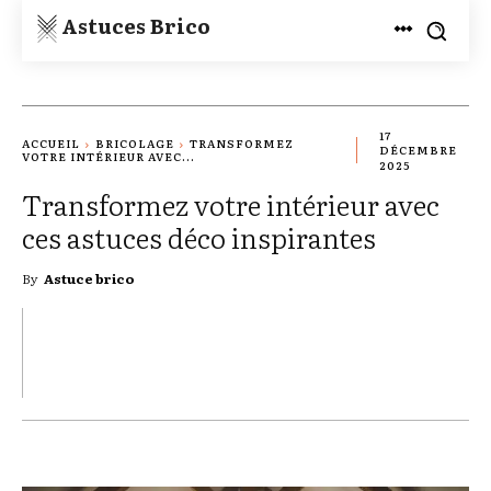
Astuces Brico
17
ACCUEIL
BRICOLAGE
TRANSFORMEZ
DÉCEMBRE
VOTRE INTÉRIEUR AVEC...
2025
Transformez votre intérieur avec
ces astuces déco inspirantes
By
Astuce brico
TWITTER
PINTEREST
WHATSAPP