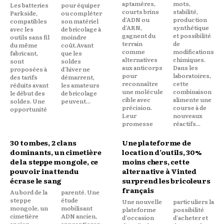
aptamères,
mots,
Les batteries
pour équiper
courts brins
stabilité,
Parkside,
ou compléter
d'ADN ou
production
compatibles
son matériel
d'ARN,
synthétique
avec les
de bricolage à
gagnent du
et possibilité
outils sans fil
moindre
terrain
de
du même
coût.Avant
comme
modifications
fabricant,
que les
alternatives
chimiques.
sont
soldes
aux anticorps
Dans les
proposées à
d'hiver ne
pour
laboratoires,
des tarifs
démarrent,
reconnaître
cette
réduits avant
les amateurs
une molécule
combinaison
le début des
de bricolage
cible avec
alimente une
soldes. Une
peuvent...
précision.
course à de
opportunité
Leur
nouveaux
promesse
réactifs...
30 tombes, 2 clans
Une plateforme de
dominants, un cimetière
location d’outils, 30%
de la steppe mongole, ce
moins chers, cette
pouvoir inattendu
alternative à Vinted
écrase le sang
surprend les bricoleurs
français
Au bord de la
parenté. Une
steppe
étude
Une nouvelle
particuliers la
mongole, un
mobilisant
plateforme
possibilité
cimetière
ADN ancien,
d'occasion
d'acheter et
ancien
apprentissag