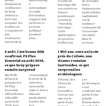
d'outils de
de revendre
dominant la
e
bricolage fait
leurs
confluence
automatique
son entrée en
équipements
de deux
et outils
France,
à prix réduits,
rivières a
d'évolution
positionnée
capitalisant
livré une
suggère que
comme le
sur la
surprise: les
richesse et
"Vinted du
tendance
tombes ne
pouvoir
bricolage".
croissante de
s'organisent
politique
Cette
l'économie
pas
pesaient
marketplace
circulaire
seulement
plus...
se propose
dans le
autour de la
d'offrir aux
secteur...
4 août, 1 jeu bonus déjà
1 800 ans, sous un lycée
confirmé, PS Plus
près du Colisée, une
Essential en août 2026,
domus romaine
ce que Sony prépare
inattendue, ce qui
ensuite surprend
surprend les
archéologues
Big Walk
communiqué
devient le
le reste de la
À Rome, des
Les
premier jeu
sélection
élèves du
archéologue
PS Plus
mensuelle,
Liceo
s ont
Essential
mais ce titre a
Scientifico
confirmé une
officiellemen
déjà une
Cavour ont
partie d'une
t identifié
particularité,
mis sur la
grande
pour août
il arrive dès
piste d'une
domus datée
2026, avec
son
maison
du milieu du