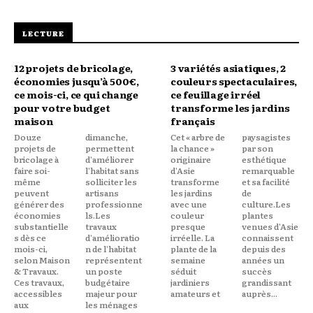
LECTURE
12 projets de bricolage,
3 variétés asiatiques, 2
économies jusqu’à 500€,
couleurs spectaculaires,
ce mois-ci, ce qui change
ce feuillage irréel
pour votre budget
transforme les jardins
maison
français
Douze
dimanche,
Cet « arbre de
paysagistes
projets de
permettent
la chance »
par son
bricolage à
d'améliorer
originaire
esthétique
faire soi-
l'habitat sans
d'Asie
remarquable
même
solliciter les
transforme
et sa facilité
peuvent
artisans
les jardins
de
générer des
professionne
avec une
culture.Les
économies
ls.Les
couleur
plantes
substantielle
travaux
presque
venues d'Asie
s dès ce
d'amélioratio
irréelle. La
connaissent
mois-ci,
n de l'habitat
plante de la
depuis des
selon Maison
représentent
semaine
années un
& Travaux.
un poste
séduit
succès
Ces travaux,
budgétaire
jardiniers
grandissant
accessibles
majeur pour
amateurs et
auprès...
aux
les ménages