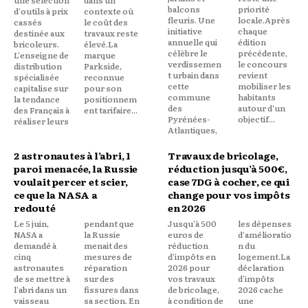
une sélection
dans un
balcons
priorité
d'outils à prix
contexte où
fleuris. Une
locale.Après
cassés
le coût des
initiative
chaque
destinée aux
travaux reste
annuelle qui
édition
bricoleurs.
élevé.La
célèbre le
précédente,
L'enseigne de
marque
verdissemen
le concours
distribution
Parkside,
t urbain dans
revient
spécialisée
reconnue
cette
mobiliser les
capitalise sur
pour son
commune
habitants
la tendance
positionnem
des
autour d'un
des Français à
ent tarifaire...
Pyrénées-
objectif...
réaliser leurs
Atlantiques,
2 astronautes à l’abri, 1
Travaux de bricolage,
paroi menacée, la Russie
réduction jusqu’à 500€,
voulait percer et scier,
case 7DG à cocher, ce qui
ce que la NASA a
change pour vos impôts
redouté
en 2026
Le 5 juin,
pendant que
Jusqu'à 500
les dépenses
NASA a
la Russie
euros de
d'amélioratio
demandé à
menait des
réduction
n du
cinq
mesures de
d'impôts en
logement.La
astronautes
réparation
2026 pour
déclaration
de se mettre à
sur des
vos travaux
d'impôts
l'abri dans un
fissures dans
de bricolage,
2026 cache
vaisseau
sa section. En
à condition de
une