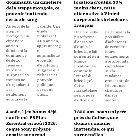
dominants, un cimetière
location d’outils, 30%
de la steppe mongole, ce
moins chers, cette
pouvoir inattendu
alternative à Vinted
écrase le sang
surprend les bricoleurs
français
Au bord de la
parenté. Une
steppe
étude
Une nouvelle
particuliers la
mongole, un
mobilisant
plateforme
possibilité
cimetière
ADN ancien,
d'occasion
d'acheter et
ancien
apprentissag
d'outils de
de revendre
dominant la
e
bricolage fait
leurs
confluence
automatique
son entrée en
équipements
de deux
et outils
France,
à prix réduits,
rivières a
d'évolution
positionnée
capitalisant
livré une
suggère que
comme le
sur la
surprise: les
richesse et
"Vinted du
tendance
tombes ne
pouvoir
bricolage".
croissante de
s'organisent
politique
Cette
l'économie
pas
pesaient
marketplace
circulaire
seulement
plus...
se propose
dans le
autour de la
d'offrir aux
secteur...
4 août, 1 jeu bonus déjà
1 800 ans, sous un lycée
confirmé, PS Plus
près du Colisée, une
Essential en août 2026,
domus romaine
ce que Sony prépare
inattendue, ce qui
ensuite surprend
surprend les