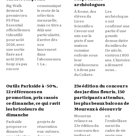
archéologues
Big Walk
communiqué
devient le
le reste de la
À Rome, des
Les
premier jeu
sélection
élèves du
archéologue
PS Plus
mensuelle,
Liceo
s ont
Essential
mais ce titre a
Scientifico
confirmé une
officiellemen
déjà une
Cavour ont
partie d'une
t identifié
particularité,
mis sur la
grande
pour août
il arrive dès
piste d'une
domus datée
2026, avec
son
maison
du milieu du
une sortie
lancement
romaine
IIe siècle,
fixée au 4
dans
enfouie sous
environ 1 800
août 2026.
l'abonnemen
leur
ans. L'histoire
Sony n'a pas
t. La...
établissemen
a démarré
encore
t, à deux pas
sous...
du Colisée.
Outils Parkside à -50%,
23e édition du concours
12 références en
des jardins fleuris, 150
promotion, prix cassés
participants attendus,
ce dimanche, ce qui ravit
les plus beaux balcons de
les bricoleurs du
Mourenx à découvrir
dimanche
Mourenx
où
relance sa
l'embellisse
Parkside
projets de
23e édition du
ment du
propose ce
rénovation
concours des
cadre de vie
dimanche
eux-mêmes,
jardins et
reste une