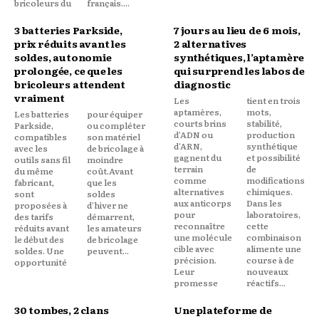
bricoleurs du
français....
3 batteries Parkside,
7 jours au lieu de 6 mois,
prix réduits avant les
2 alternatives
soldes, autonomie
synthétiques, l’aptamère
prolongée, ce que les
qui surprend les labos de
bricoleurs attendent
diagnostic
vraiment
Les
tient en trois
aptamères,
mots,
Les batteries
pour équiper
courts brins
stabilité,
Parkside,
ou compléter
d'ADN ou
production
compatibles
son matériel
d'ARN,
synthétique
avec les
de bricolage à
gagnent du
et possibilité
outils sans fil
moindre
terrain
de
du même
coût.Avant
comme
modifications
fabricant,
que les
alternatives
chimiques.
sont
soldes
aux anticorps
Dans les
proposées à
d'hiver ne
pour
laboratoires,
des tarifs
démarrent,
reconnaître
cette
réduits avant
les amateurs
une molécule
combinaison
le début des
de bricolage
cible avec
alimente une
soldes. Une
peuvent...
précision.
course à de
opportunité
Leur
nouveaux
promesse
réactifs...
30 tombes, 2 clans
Une plateforme de