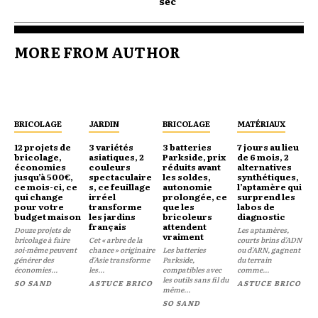
sec
MORE FROM AUTHOR
BRICOLAGE
JARDIN
BRICOLAGE
MATÉRIAUX
12 projets de
3 variétés
3 batteries
7 jours au lieu
bricolage,
asiatiques, 2
Parkside, prix
de 6 mois, 2
économies
couleurs
réduits avant
alternatives
jusqu’à 500€,
spectaculaire
les soldes,
synthétiques,
ce mois-ci, ce
s, ce feuillage
autonomie
l’aptamère qui
qui change
irréel
prolongée, ce
surprend les
pour votre
transforme
que les
labos de
budget maison
les jardins
bricoleurs
diagnostic
français
attendent
Douze projets de
Les aptamères,
vraiment
bricolage à faire
Cet « arbre de la
courts brins d'ADN
soi-même peuvent
chance » originaire
Les batteries
ou d'ARN, gagnent
générer des
d'Asie transforme
Parkside,
du terrain
économies...
les...
compatibles avec
comme...
les outils sans fil du
SO SAND
ASTUCE BRICO
ASTUCE BRICO
même...
SO SAND