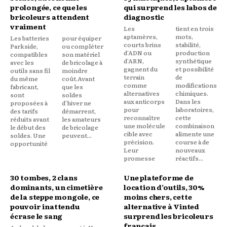
prolongée, ce que les
qui surprend les labos de
bricoleurs attendent
diagnostic
vraiment
Les
tient en trois
aptamères,
mots,
Les batteries
pour équiper
courts brins
stabilité,
Parkside,
ou compléter
d'ADN ou
production
compatibles
son matériel
d'ARN,
synthétique
avec les
de bricolage à
gagnent du
et possibilité
outils sans fil
moindre
terrain
de
du même
coût.Avant
comme
modifications
fabricant,
que les
alternatives
chimiques.
sont
soldes
aux anticorps
Dans les
proposées à
d'hiver ne
pour
laboratoires,
des tarifs
démarrent,
reconnaître
cette
réduits avant
les amateurs
une molécule
combinaison
le début des
de bricolage
cible avec
alimente une
soldes. Une
peuvent...
précision.
course à de
opportunité
Leur
nouveaux
promesse
réactifs...
30 tombes, 2 clans
Une plateforme de
dominants, un cimetière
location d’outils, 30%
de la steppe mongole, ce
moins chers, cette
pouvoir inattendu
alternative à Vinted
écrase le sang
surprend les bricoleurs
français