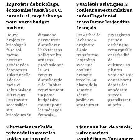
12 projets de bricolage,
3 variétés asiatiques, 2
économies jusqu’à 500€,
couleurs spectaculaires,
ce mois-ci, ce qui change
ce feuillage irréel
pour votre budget
transforme les jardins
maison
français
Douze
dimanche,
Cet « arbre de
paysagistes
projets de
permettent
la chance »
par son
bricolage à
d'améliorer
originaire
esthétique
faire soi-
l'habitat sans
d'Asie
remarquable
même
solliciter les
transforme
et sa facilité
peuvent
artisans
les jardins
de
générer des
professionne
avec une
culture.Les
économies
ls.Les
couleur
plantes
substantielle
travaux
presque
venues d'Asie
s dès ce
d'amélioratio
irréelle. La
connaissent
mois-ci,
n de l'habitat
plante de la
depuis des
selon Maison
représentent
semaine
années un
& Travaux.
un poste
séduit
succès
Ces travaux,
budgétaire
jardiniers
grandissant
accessibles
majeur pour
amateurs et
auprès...
aux
les ménages
bricoleurs du
français....
3 batteries Parkside,
7 jours au lieu de 6 mois,
prix réduits avant les
2 alternatives
soldes, autonomie
synthétiques, l’aptamère