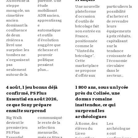
Au bord de la
parenté. Une
steppe
étude
Une nouvelle
particuliers la
mongole, un
mobilisant
plateforme
possibilité
cimetière
ADN ancien,
d'occasion
d'acheter et
ancien
apprentissag
d'outils de
de revendre
dominant la
e
bricolage fait
leurs
confluence
automatique
son entrée en
équipements
de deux
et outils
France,
à prix réduits,
rivières a
d'évolution
positionnée
capitalisant
livré une
suggère que
comme le
sur la
surprise: les
richesse et
"Vinted du
tendance
tombes ne
pouvoir
bricolage".
croissante de
s'organisent
politique
Cette
l'économie
pas
pesaient
marketplace
circulaire
seulement
plus...
se propose
dans le
autour de la
d'offrir aux
secteur...
4 août, 1 jeu bonus déjà
1 800 ans, sous un lycée
confirmé, PS Plus
près du Colisée, une
Essential en août 2026,
domus romaine
ce que Sony prépare
inattendue, ce qui
ensuite surprend
surprend les
archéologues
Big Walk
communiqué
devient le
le reste de la
À Rome, des
Les
premier jeu
sélection
élèves du
archéologue
PS Plus
mensuelle,
Liceo
s ont
Essential
mais ce titre a
Scientifico
confirmé une