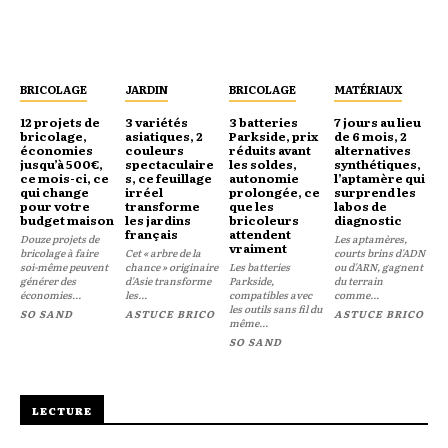
BRICOLAGE
JARDIN
BRICOLAGE
MATÉRIAUX
12 projets de
3 variétés
3 batteries
7 jours au lieu
bricolage,
asiatiques, 2
Parkside, prix
de 6 mois, 2
économies
couleurs
réduits avant
alternatives
jusqu’à 500€,
spectaculaire
les soldes,
synthétiques,
ce mois-ci, ce
s, ce feuillage
autonomie
l’aptamère qui
qui change
irréel
prolongée, ce
surprend les
pour votre
transforme
que les
labos de
budget maison
les jardins
bricoleurs
diagnostic
français
attendent
Douze projets de
Les aptamères,
vraiment
bricolage à faire
Cet « arbre de la
courts brins d'ADN
soi-même peuvent
chance » originaire
Les batteries
ou d'ARN, gagnent
générer des
d'Asie transforme
Parkside,
du terrain
économies...
les...
compatibles avec
comme...
les outils sans fil du
SO SAND
ASTUCE BRICO
ASTUCE BRICO
même...
SO SAND
LECTURE