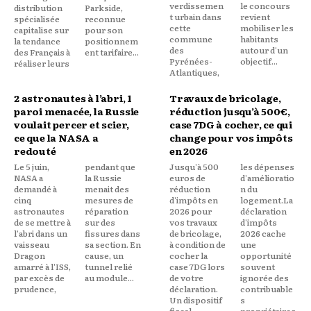
verdissemen
le concours
distribution
Parkside,
t urbain dans
revient
spécialisée
reconnue
cette
mobiliser les
capitalise sur
pour son
commune
habitants
la tendance
positionnem
des
autour d'un
des Français à
ent tarifaire...
Pyrénées-
objectif...
réaliser leurs
Atlantiques,
2 astronautes à l’abri, 1
Travaux de bricolage,
paroi menacée, la Russie
réduction jusqu’à 500€,
voulait percer et scier,
case 7DG à cocher, ce qui
ce que la NASA a
change pour vos impôts
redouté
en 2026
Le 5 juin,
pendant que
Jusqu'à 500
les dépenses
NASA a
la Russie
euros de
d'amélioratio
demandé à
menait des
réduction
n du
cinq
mesures de
d'impôts en
logement.La
astronautes
réparation
2026 pour
déclaration
de se mettre à
sur des
vos travaux
d'impôts
l'abri dans un
fissures dans
de bricolage,
2026 cache
vaisseau
sa section. En
à condition de
une
Dragon
cause, un
cocher la
opportunité
amarré à l'ISS,
tunnel relié
case 7DG lors
souvent
par excès de
au module...
de votre
ignorée des
prudence,
déclaration.
contribuable
Un dispositif
s
fiscal
propriétaires