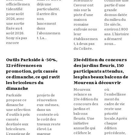
officiellemen
déjà une
Cavour ont
partie d'une
t identifié
particularité,
mis sur la
grande
pour août
il arrive dès
piste d'une
domus datée
2026, avec
son
maison
du milieu du
une sortie
lancement
romaine
IIe siècle,
fixée au 4
dans
enfouie sous
environ 1 800
août 2026.
l'abonnemen
leur
ans. L'histoire
Sony n'a pas
t. La...
établissemen
a démarré
encore
t, à deux pas
sous...
du Colisée.
Outils Parkside à -50%,
23e édition du concours
12 références en
des jardins fleuris, 150
promotion, prix cassés
participants attendus,
ce dimanche, ce qui ravit
les plus beaux balcons de
les bricoleurs du
Mourenx à découvrir
dimanche
Mourenx
où
relance sa
l'embellisse
Parkside
projets de
23e édition du
ment du
propose ce
rénovation
concours des
cadre de vie
dimanche
eux-mêmes,
jardins et
reste une
une sélection
dans un
balcons
priorité
d'outils à prix
contexte où
fleuris. Une
locale.Après
cassés
le coût des
initiative
chaque
destinée aux
travaux reste
annuelle qui
édition
bricoleurs.
élevé.La
célèbre le
précédente,
L'enseigne de
marque