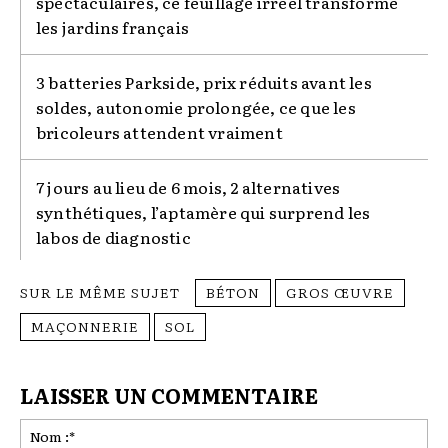
spectaculaires, ce feuillage irréel transforme
les jardins français
3 batteries Parkside, prix réduits avant les
soldes, autonomie prolongée, ce que les
bricoleurs attendent vraiment
7 jours au lieu de 6 mois, 2 alternatives
synthétiques, l’aptamère qui surprend les
labos de diagnostic
SUR LE MÊME SUJET
BÉTON
GROS ŒUVRE
MAÇONNERIE
SOL
LAISSER UN COMMENTAIRE
No