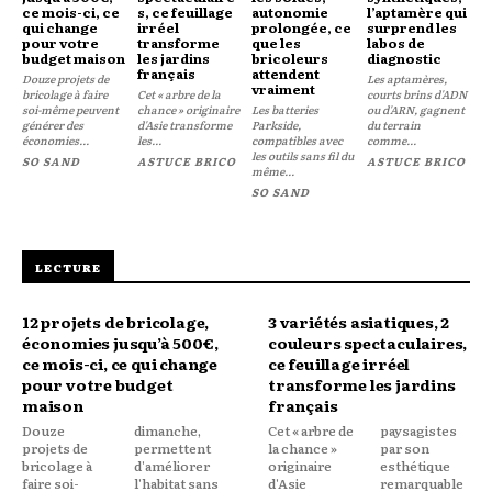
ce mois-ci, ce
s, ce feuillage
autonomie
l’aptamère qui
qui change
irréel
prolongée, ce
surprend les
pour votre
transforme
que les
labos de
budget maison
les jardins
bricoleurs
diagnostic
français
attendent
Douze projets de
Les aptamères,
vraiment
bricolage à faire
Cet « arbre de la
courts brins d'ADN
soi-même peuvent
chance » originaire
Les batteries
ou d'ARN, gagnent
générer des
d'Asie transforme
Parkside,
du terrain
économies...
les...
compatibles avec
comme...
les outils sans fil du
SO SAND
ASTUCE BRICO
ASTUCE BRICO
même...
SO SAND
LECTURE
12 projets de bricolage,
3 variétés asiatiques, 2
économies jusqu’à 500€,
couleurs spectaculaires,
ce mois-ci, ce qui change
ce feuillage irréel
pour votre budget
transforme les jardins
maison
français
Douze
dimanche,
Cet « arbre de
paysagistes
projets de
permettent
la chance »
par son
bricolage à
d'améliorer
originaire
esthétique
faire soi-
l'habitat sans
d'Asie
remarquable