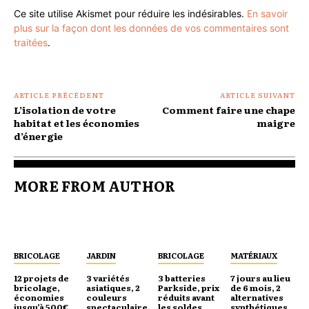
Ce site utilise Akismet pour réduire les indésirables.
En savoir
plus sur la façon dont les données de vos commentaires sont
traitées
.
ARTICLE PRÉCÉDENT
ARTICLE SUIVANT
L’isolation de votre
Comment faire une chape
habitat et les économies
maigre
d’énergie
MORE FROM AUTHOR
BRICOLAGE
JARDIN
BRICOLAGE
MATÉRIAUX
12 projets de
3 variétés
3 batteries
7 jours au lieu
bricolage,
asiatiques, 2
Parkside, prix
de 6 mois, 2
économies
couleurs
réduits avant
alternatives
jusqu’à 500€,
spectaculaire
les soldes,
synthétiques,