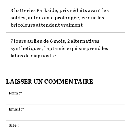
3 batteries Parkside, prix réduits avant les
soldes, autonomie prolongée, ce que les
bricoleurs attendent vraiment
7 jours au lieu de 6 mois, 2 alternatives
synthétiques, l’aptamère qui surprend les
labos de diagnostic
LAISSER UN COMMENTAIRE
No
:*
Ema
:*
Sit
: