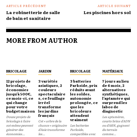
ARTICLE PRÉCÉDENT
ARTICLE SUIVANT
La robinetterie de salle
Les piscines hors sol
de bain et sanitaire
MORE FROM AUTHOR
BRICOLAGE
JARDIN
BRICOLAGE
MATÉRIAUX
12 projets de
3 variétés
3 batteries
7 jours au lieu
bricolage,
asiatiques, 2
Parkside, prix
de 6 mois, 2
économies
couleurs
réduits avant
alternatives
jusqu’à 500€,
spectaculaire
les soldes,
synthétiques,
ce mois-ci, ce
s, ce feuillage
autonomie
l’aptamère qui
qui change
irréel
prolongée, ce
surprend les
pour votre
transforme
que les
labos de
budget maison
les jardins
bricoleurs
diagnostic
français
attendent
Douze projets de
Les aptamères,
vraiment
bricolage à faire
Cet « arbre de la
courts brins d'ADN
soi-même peuvent
chance » originaire
Les batteries
ou d'ARN, gagnent
générer des
d'Asie transforme
Parkside,
du terrain
économies...
les...
compatibles avec
comme...