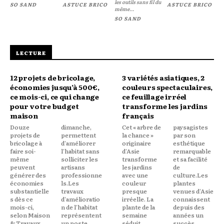
les outils sans fil du
SO SAND
ASTUCE BRICO
ASTUCE BRICO
même...
SO SAND
LECTURE
12 projets de bricolage,
3 variétés asiatiques, 2
économies jusqu’à 500€,
couleurs spectaculaires,
ce mois-ci, ce qui change
ce feuillage irréel
pour votre budget
transforme les jardins
maison
français
Douze
dimanche,
Cet « arbre de
paysagistes
projets de
permettent
la chance »
par son
bricolage à
d'améliorer
originaire
esthétique
faire soi-
l'habitat sans
d'Asie
remarquable
même
solliciter les
transforme
et sa facilité
peuvent
artisans
les jardins
de
générer des
professionne
avec une
culture.Les
économies
ls.Les
couleur
plantes
substantielle
travaux
presque
venues d'Asie
s dès ce
d'amélioratio
irréelle. La
connaissent
mois-ci,
n de l'habitat
plante de la
depuis des
selon Maison
représentent
semaine
années un
& Travaux.
un poste
séduit
succès