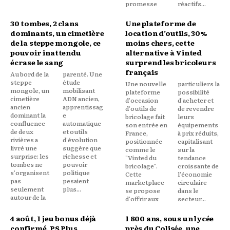
promesse
réactifs...
30 tombes, 2 clans
Une plateforme de
dominants, un cimetière
location d’outils, 30%
de la steppe mongole, ce
moins chers, cette
pouvoir inattendu
alternative à Vinted
écrase le sang
surprend les bricoleurs
français
Au bord de la
parenté. Une
steppe
étude
Une nouvelle
particuliers la
mongole, un
mobilisant
plateforme
possibilité
cimetière
ADN ancien,
d'occasion
d'acheter et
ancien
apprentissag
d'outils de
de revendre
dominant la
e
bricolage fait
leurs
confluence
automatique
son entrée en
équipements
de deux
et outils
France,
à prix réduits,
rivières a
d'évolution
positionnée
capitalisant
livré une
suggère que
comme le
sur la
surprise: les
richesse et
"Vinted du
tendance
tombes ne
pouvoir
bricolage".
croissante de
s'organisent
politique
Cette
l'économie
pas
pesaient
marketplace
circulaire
seulement
plus...
se propose
dans le
autour de la
d'offrir aux
secteur...
4 août, 1 jeu bonus déjà
1 800 ans, sous un lycée
confirmé, PS Plus
près du Colisée, une