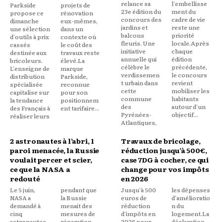
relance sa
l'embellisse
Parkside
projets de
23e édition du
ment du
propose ce
rénovation
concours des
cadre de vie
dimanche
eux-mêmes,
jardins et
reste une
une sélection
dans un
balcons
priorité
d'outils à prix
contexte où
fleuris. Une
locale.Après
cassés
le coût des
initiative
chaque
destinée aux
travaux reste
annuelle qui
édition
bricoleurs.
élevé.La
célèbre le
précédente,
L'enseigne de
marque
verdissemen
le concours
distribution
Parkside,
t urbain dans
revient
spécialisée
reconnue
cette
mobiliser les
capitalise sur
pour son
commune
habitants
la tendance
positionnem
des
autour d'un
des Français à
ent tarifaire...
Pyrénées-
objectif...
réaliser leurs
Atlantiques,
2 astronautes à l’abri, 1
Travaux de bricolage,
paroi menacée, la Russie
réduction jusqu’à 500€,
voulait percer et scier,
case 7DG à cocher, ce qui
ce que la NASA a
change pour vos impôts
redouté
en 2026
Le 5 juin,
pendant que
Jusqu'à 500
les dépenses
NASA a
la Russie
euros de
d'amélioratio
demandé à
menait des
réduction
n du
cinq
mesures de
d'impôts en
logement.La
astronautes
réparation
2026 pour
déclaration