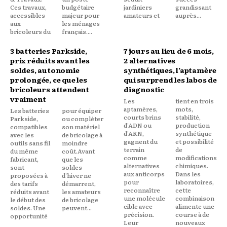
Ces travaux,
budgétaire
jardiniers
grandissant
accessibles
majeur pour
amateurs et
auprès...
aux
les ménages
bricoleurs du
français....
3 batteries Parkside,
7 jours au lieu de 6 mois,
prix réduits avant les
2 alternatives
soldes, autonomie
synthétiques, l’aptamère
prolongée, ce que les
qui surprend les labos de
bricoleurs attendent
diagnostic
vraiment
Les
tient en trois
aptamères,
mots,
Les batteries
pour équiper
courts brins
stabilité,
Parkside,
ou compléter
d'ADN ou
production
compatibles
son matériel
d'ARN,
synthétique
avec les
de bricolage à
gagnent du
et possibilité
outils sans fil
moindre
terrain
de
du même
coût.Avant
comme
modifications
fabricant,
que les
alternatives
chimiques.
sont
soldes
aux anticorps
Dans les
proposées à
d'hiver ne
pour
laboratoires,
des tarifs
démarrent,
reconnaître
cette
réduits avant
les amateurs
une molécule
combinaison
le début des
de bricolage
cible avec
alimente une
soldes. Une
peuvent...
précision.
course à de
opportunité
Leur
nouveaux