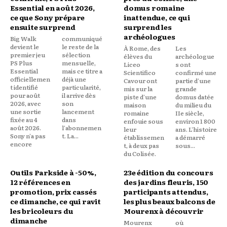
Essential en août 2026,
domus romaine
ce que Sony prépare
inattendue, ce qui
ensuite surprend
surprend les
archéologues
Big Walk
communiqué
devient le
le reste de la
À Rome, des
Les
premier jeu
sélection
élèves du
archéologue
PS Plus
mensuelle,
Liceo
s ont
Essential
mais ce titre a
Scientifico
confirmé une
officiellemen
déjà une
Cavour ont
partie d'une
t identifié
particularité,
mis sur la
grande
pour août
il arrive dès
piste d'une
domus datée
2026, avec
son
maison
du milieu du
une sortie
lancement
romaine
IIe siècle,
fixée au 4
dans
enfouie sous
environ 1 800
août 2026.
l'abonnemen
leur
ans. L'histoire
Sony n'a pas
t. La...
établissemen
a démarré
encore
t, à deux pas
sous...
du Colisée.
Outils Parkside à -50%,
23e édition du concours
12 références en
des jardins fleuris, 150
promotion, prix cassés
participants attendus,
ce dimanche, ce qui ravit
les plus beaux balcons de
les bricoleurs du
Mourenx à découvrir
dimanche
Mourenx
où