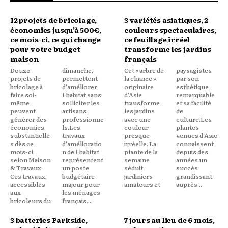
12 projets de bricolage,
3 variétés asiatiques, 2
économies jusqu’à 500€,
couleurs spectaculaires,
ce mois-ci, ce qui change
ce feuillage irréel
pour votre budget
transforme les jardins
maison
français
Douze
dimanche,
Cet « arbre de
paysagistes
projets de
permettent
la chance »
par son
bricolage à
d'améliorer
originaire
esthétique
faire soi-
l'habitat sans
d'Asie
remarquable
même
solliciter les
transforme
et sa facilité
peuvent
artisans
les jardins
de
générer des
professionne
avec une
culture.Les
économies
ls.Les
couleur
plantes
substantielle
travaux
presque
venues d'Asie
s dès ce
d'amélioratio
irréelle. La
connaissent
mois-ci,
n de l'habitat
plante de la
depuis des
selon Maison
représentent
semaine
années un
& Travaux.
un poste
séduit
succès
Ces travaux,
budgétaire
jardiniers
grandissant
accessibles
majeur pour
amateurs et
auprès...
aux
les ménages
bricoleurs du
français....
3 batteries Parkside,
7 jours au lieu de 6 mois,