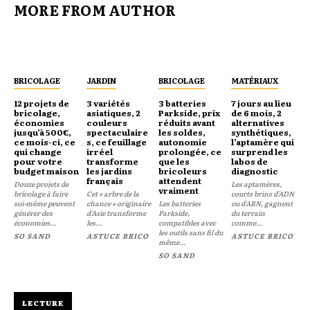
MORE FROM AUTHOR
BRICOLAGE
JARDIN
BRICOLAGE
MATÉRIAUX
12 projets de
3 variétés
3 batteries
7 jours au lieu
bricolage,
asiatiques, 2
Parkside, prix
de 6 mois, 2
économies
couleurs
réduits avant
alternatives
jusqu’à 500€,
spectaculaire
les soldes,
synthétiques,
ce mois-ci, ce
s, ce feuillage
autonomie
l’aptamère qui
qui change
irréel
prolongée, ce
surprend les
pour votre
transforme
que les
labos de
budget maison
les jardins
bricoleurs
diagnostic
français
attendent
Douze projets de
Les aptamères,
vraiment
bricolage à faire
Cet « arbre de la
courts brins d'ADN
soi-même peuvent
chance » originaire
Les batteries
ou d'ARN, gagnent
générer des
d'Asie transforme
Parkside,
du terrain
économies...
les...
compatibles avec
comme...
les outils sans fil du
SO SAND
ASTUCE BRICO
ASTUCE BRICO
même...
SO SAND
LECTURE