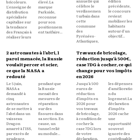
annuelle qui
édition
bricoleurs.
élevé.La
célèbre le
précédente,
L'enseigne de
marque
verdissemen
le concours
distribution
Parkside,
t urbain dans
revient
spécialisée
reconnue
cette
mobiliser les
capitalise sur
pour son
commune
habitants
la tendance
positionnem
des
autour d'un
des Français à
ent tarifaire...
Pyrénées-
objectif...
réaliser leurs
Atlantiques,
2 astronautes à l’abri, 1
Travaux de bricolage,
paroi menacée, la Russie
réduction jusqu’à 500€,
voulait percer et scier,
case 7DG à cocher, ce qui
ce que la NASA a
change pour vos impôts
redouté
en 2026
Le 5 juin,
pendant que
Jusqu'à 500
les dépenses
NASA a
la Russie
euros de
d'amélioratio
demandé à
menait des
réduction
n du
cinq
mesures de
d'impôts en
logement.La
astronautes
réparation
2026 pour
déclaration
de se mettre à
sur des
vos travaux
d'impôts
l'abri dans un
fissures dans
de bricolage,
2026 cache
vaisseau
sa section. En
à condition de
une
Dragon
cause, un
cocher la
opportunité
amarré à l'ISS,
tunnel relié
case 7DG lors
souvent
par excès de
au module...
de votre
ignorée des
prudence,
déclaration.
contribuable