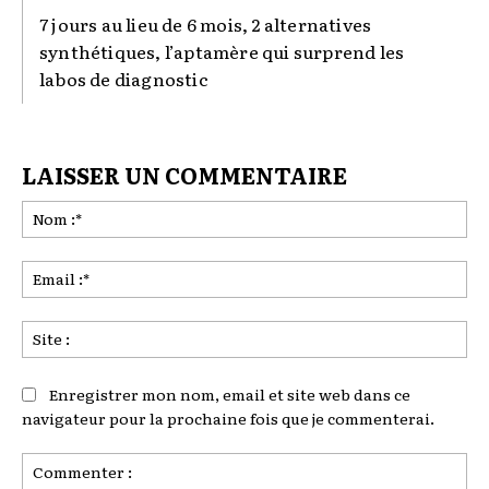
7 jours au lieu de 6 mois, 2 alternatives
synthétiques, l’aptamère qui surprend les
labos de diagnostic
LAISSER UN COMMENTAIRE
No
:*
Ema
:*
Sit
:
Enregistrer mon nom, email et site web dans ce
navigateur pour la prochaine fois que je commenterai.