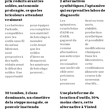
prix réduits avant les
2 alternatives
soldes, autonomie
synthétiques, l’aptamère
prolongée, ce que les
qui surprend les labos de
bricoleurs attendent
diagnostic
vraiment
Les
tient en trois
aptamères,
mots,
Les batteries
pour équiper
courts brins
stabilité,
Parkside,
ou compléter
d'ADN ou
production
compatibles
son matériel
d'ARN,
synthétique
avec les
de bricolage à
gagnent du
et possibilité
outils sans fil
moindre
terrain
de
du même
coût.Avant
comme
modifications
fabricant,
que les
alternatives
chimiques.
sont
soldes
aux anticorps
Dans les
proposées à
d'hiver ne
pour
laboratoires,
des tarifs
démarrent,
reconnaître
cette
réduits avant
les amateurs
une molécule
combinaison
le début des
de bricolage
cible avec
alimente une
soldes. Une
peuvent...
précision.
course à de
opportunité
Leur
nouveaux
promesse
réactifs...
30 tombes, 2 clans
Une plateforme de
dominants, un cimetière
location d’outils, 30%
de la steppe mongole, ce
moins chers, cette
pouvoir inattendu
alternative à Vinted