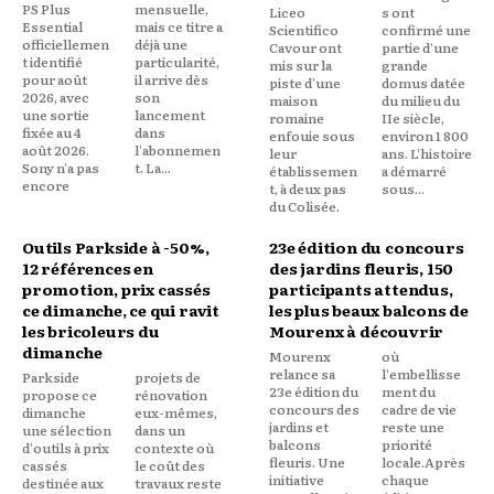
PS Plus
mensuelle,
Liceo
s ont
Essential
mais ce titre a
Scientifico
confirmé une
officiellemen
déjà une
Cavour ont
partie d'une
t identifié
particularité,
mis sur la
grande
pour août
il arrive dès
piste d'une
domus datée
2026, avec
son
maison
du milieu du
une sortie
lancement
romaine
IIe siècle,
fixée au 4
dans
enfouie sous
environ 1 800
août 2026.
l'abonnemen
leur
ans. L'histoire
Sony n'a pas
t. La...
établissemen
a démarré
encore
t, à deux pas
sous...
du Colisée.
Outils Parkside à -50%,
23e édition du concours
12 références en
des jardins fleuris, 150
promotion, prix cassés
participants attendus,
ce dimanche, ce qui ravit
les plus beaux balcons de
les bricoleurs du
Mourenx à découvrir
dimanche
Mourenx
où
relance sa
l'embellisse
Parkside
projets de
23e édition du
ment du
propose ce
rénovation
concours des
cadre de vie
dimanche
eux-mêmes,
jardins et
reste une
une sélection
dans un
balcons
priorité
d'outils à prix
contexte où
fleuris. Une
locale.Après
cassés
le coût des
initiative
chaque
destinée aux
travaux reste