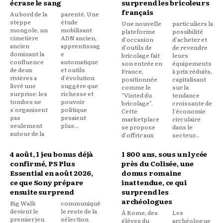
écrase le sang
surprend les bricoleurs
français
Au bord de la
parenté. Une
steppe
étude
Une nouvelle
particuliers la
mongole, un
mobilisant
plateforme
possibilité
cimetière
ADN ancien,
d'occasion
d'acheter et
ancien
apprentissag
d'outils de
de revendre
dominant la
e
bricolage fait
leurs
confluence
automatique
son entrée en
équipements
de deux
et outils
France,
à prix réduits,
rivières a
d'évolution
positionnée
capitalisant
livré une
suggère que
comme le
sur la
surprise: les
richesse et
"Vinted du
tendance
tombes ne
pouvoir
bricolage".
croissante de
s'organisent
politique
Cette
l'économie
pas
pesaient
marketplace
circulaire
seulement
plus...
se propose
dans le
autour de la
d'offrir aux
secteur...
4 août, 1 jeu bonus déjà
1 800 ans, sous un lycée
confirmé, PS Plus
près du Colisée, une
Essential en août 2026,
domus romaine
ce que Sony prépare
inattendue, ce qui
ensuite surprend
surprend les
archéologues
Big Walk
communiqué
devient le
le reste de la
À Rome, des
Les
premier jeu
sélection
élèves du
archéologue