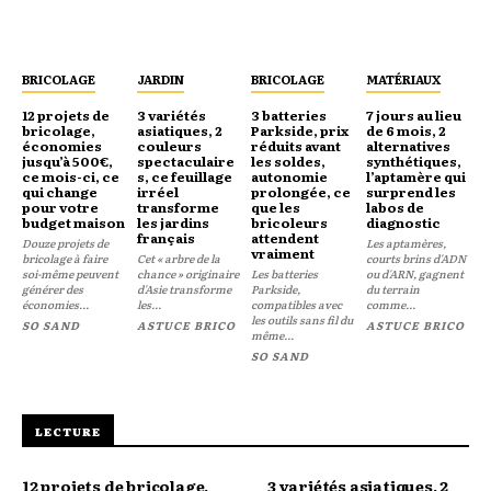
BRICOLAGE
JARDIN
BRICOLAGE
MATÉRIAUX
12 projets de
3 variétés
3 batteries
7 jours au lieu
bricolage,
asiatiques, 2
Parkside, prix
de 6 mois, 2
économies
couleurs
réduits avant
alternatives
jusqu’à 500€,
spectaculaire
les soldes,
synthétiques,
ce mois-ci, ce
s, ce feuillage
autonomie
l’aptamère qui
qui change
irréel
prolongée, ce
surprend les
pour votre
transforme
que les
labos de
budget maison
les jardins
bricoleurs
diagnostic
français
attendent
Douze projets de
Les aptamères,
vraiment
bricolage à faire
Cet « arbre de la
courts brins d'ADN
soi-même peuvent
chance » originaire
Les batteries
ou d'ARN, gagnent
générer des
d'Asie transforme
Parkside,
du terrain
économies...
les...
compatibles avec
comme...
les outils sans fil du
SO SAND
ASTUCE BRICO
ASTUCE BRICO
même...
SO SAND
LECTURE
12 projets de bricolage,
3 variétés asiatiques, 2