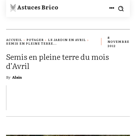
Astuces Brico
8
ACCUEIL
POTAGER
LE JARDIN EN AVRIL
NOVEMBRE
SEMIS EN PLEINE TERRE...
2012
Semis en pleine terre du mois
d’Avril
By
Alain
TWITTER
PINTEREST
WHATSAPP