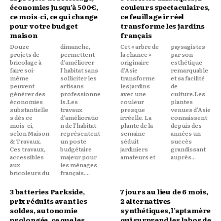
économies jusqu’à 500€,
couleurs spectaculaires,
ce mois-ci, ce qui change
ce feuillage irréel
pour votre budget
transforme les jardins
maison
français
Douze
dimanche,
Cet « arbre de
paysagistes
projets de
permettent
la chance »
par son
bricolage à
d'améliorer
originaire
esthétique
faire soi-
l'habitat sans
d'Asie
remarquable
même
solliciter les
transforme
et sa facilité
peuvent
artisans
les jardins
de
générer des
professionne
avec une
culture.Les
économies
ls.Les
couleur
plantes
substantielle
travaux
presque
venues d'Asie
s dès ce
d'amélioratio
irréelle. La
connaissent
mois-ci,
n de l'habitat
plante de la
depuis des
selon Maison
représentent
semaine
années un
& Travaux.
un poste
séduit
succès
Ces travaux,
budgétaire
jardiniers
grandissant
accessibles
majeur pour
amateurs et
auprès...
aux
les ménages
bricoleurs du
français....
3 batteries Parkside,
7 jours au lieu de 6 mois,
prix réduits avant les
2 alternatives
soldes, autonomie
synthétiques, l’aptamère
prolongée, ce que les
qui surprend les labos de