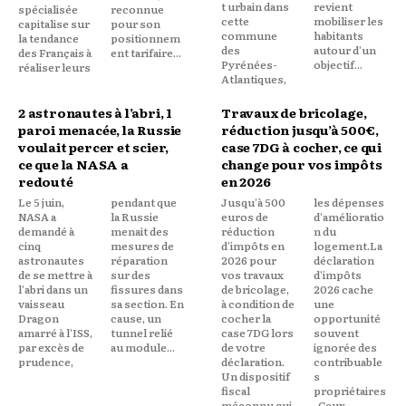
t urbain dans
revient
spécialisée
reconnue
cette
mobiliser les
capitalise sur
pour son
commune
habitants
la tendance
positionnem
des
autour d'un
des Français à
ent tarifaire...
Pyrénées-
objectif...
réaliser leurs
Atlantiques,
2 astronautes à l’abri, 1
Travaux de bricolage,
paroi menacée, la Russie
réduction jusqu’à 500€,
voulait percer et scier,
case 7DG à cocher, ce qui
ce que la NASA a
change pour vos impôts
redouté
en 2026
Le 5 juin,
pendant que
Jusqu'à 500
les dépenses
NASA a
la Russie
euros de
d'amélioratio
demandé à
menait des
réduction
n du
cinq
mesures de
d'impôts en
logement.La
astronautes
réparation
2026 pour
déclaration
de se mettre à
sur des
vos travaux
d'impôts
l'abri dans un
fissures dans
de bricolage,
2026 cache
vaisseau
sa section. En
à condition de
une
Dragon
cause, un
cocher la
opportunité
amarré à l'ISS,
tunnel relié
case 7DG lors
souvent
par excès de
au module...
de votre
ignorée des
prudence,
déclaration.
contribuable
Un dispositif
s
fiscal
propriétaires
méconnu qui
. Ceux...