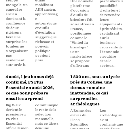
Une nouvelle
particuliers la
mongole, un
mobilisant
plateforme
possibilité
cimetière
ADN ancien,
d'occasion
d'acheter et
ancien
apprentissag
d'outils de
de revendre
dominant la
e
bricolage fait
leurs
confluence
automatique
son entrée en
équipements
de deux
et outils
France,
à prix réduits,
rivières a
d'évolution
positionnée
capitalisant
livré une
suggère que
comme le
sur la
surprise: les
richesse et
"Vinted du
tendance
tombes ne
pouvoir
bricolage".
croissante de
s'organisent
politique
Cette
l'économie
pas
pesaient
marketplace
circulaire
seulement
plus...
se propose
dans le
autour de la
d'offrir aux
secteur...
4 août, 1 jeu bonus déjà
1 800 ans, sous un lycée
confirmé, PS Plus
près du Colisée, une
Essential en août 2026,
domus romaine
ce que Sony prépare
inattendue, ce qui
ensuite surprend
surprend les
archéologues
Big Walk
communiqué
devient le
le reste de la
À Rome, des
Les
premier jeu
sélection
élèves du
archéologue
PS Plus
mensuelle,
Liceo
s ont
Essential
mais ce titre a
Scientifico
confirmé une
officiellemen
déjà une
Cavour ont
partie d'une