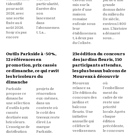
t identifié
particularité,
mis sur la
grande
pour août
il arrive dès
piste d'une
domus datée
2026, avec
son
maison
du milieu du
une sortie
lancement
romaine
IIe siècle,
fixée au 4
dans
enfouie sous
environ 1 800
août 2026.
l'abonnemen
leur
ans. L'histoire
Sony n'a pas
t. La...
établissemen
a démarré
encore
t, à deux pas
sous...
du Colisée.
Outils Parkside à -50%,
23e édition du concours
12 références en
des jardins fleuris, 150
promotion, prix cassés
participants attendus,
ce dimanche, ce qui ravit
les plus beaux balcons de
les bricoleurs du
Mourenx à découvrir
dimanche
Mourenx
où
relance sa
l'embellisse
Parkside
projets de
23e édition du
ment du
propose ce
rénovation
concours des
cadre de vie
dimanche
eux-mêmes,
jardins et
reste une
une sélection
dans un
balcons
priorité
d'outils à prix
contexte où
fleuris. Une
locale.Après
cassés
le coût des
initiative
chaque
destinée aux
travaux reste
annuelle qui
édition
bricoleurs.
élevé.La
célèbre le
précédente,
L'enseigne de
marque
verdissemen
le concours
distribution
Parkside,