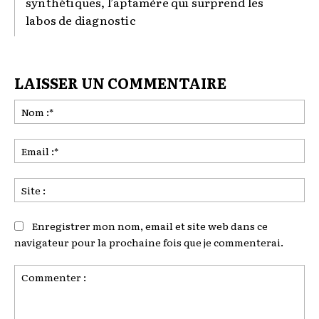
synthétiques, l’aptamère qui surprend les
labos de diagnostic
LAISSER UN COMMENTAIRE
No
:*
Ema
:*
Sit
:
Enregistrer mon nom, email et site web dans ce
navigateur pour la prochaine fois que je commenterai.