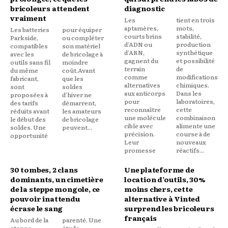
bricoleurs attendent
diagnostic
vraiment
Les
tient en trois
aptamères,
mots,
Les batteries
pour équiper
courts brins
stabilité,
Parkside,
ou compléter
d'ADN ou
production
compatibles
son matériel
d'ARN,
synthétique
avec les
de bricolage à
gagnent du
et possibilité
outils sans fil
moindre
terrain
de
du même
coût.Avant
comme
modifications
fabricant,
que les
alternatives
chimiques.
sont
soldes
aux anticorps
Dans les
proposées à
d'hiver ne
pour
laboratoires,
des tarifs
démarrent,
reconnaître
cette
réduits avant
les amateurs
une molécule
combinaison
le début des
de bricolage
cible avec
alimente une
soldes. Une
peuvent...
précision.
course à de
opportunité
Leur
nouveaux
promesse
réactifs...
30 tombes, 2 clans
Une plateforme de
dominants, un cimetière
location d’outils, 30%
de la steppe mongole, ce
moins chers, cette
pouvoir inattendu
alternative à Vinted
écrase le sang
surprend les bricoleurs
français
Au bord de la
parenté. Une
steppe
étude