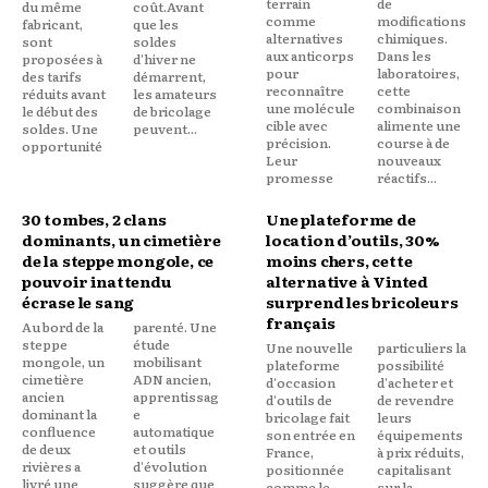
terrain
de
du même
coût.Avant
comme
modifications
fabricant,
que les
alternatives
chimiques.
sont
soldes
aux anticorps
Dans les
proposées à
d'hiver ne
pour
laboratoires,
des tarifs
démarrent,
reconnaître
cette
réduits avant
les amateurs
une molécule
combinaison
le début des
de bricolage
cible avec
alimente une
soldes. Une
peuvent...
précision.
course à de
opportunité
Leur
nouveaux
promesse
réactifs...
30 tombes, 2 clans
Une plateforme de
dominants, un cimetière
location d’outils, 30%
de la steppe mongole, ce
moins chers, cette
pouvoir inattendu
alternative à Vinted
écrase le sang
surprend les bricoleurs
français
Au bord de la
parenté. Une
steppe
étude
Une nouvelle
particuliers la
mongole, un
mobilisant
plateforme
possibilité
cimetière
ADN ancien,
d'occasion
d'acheter et
ancien
apprentissag
d'outils de
de revendre
dominant la
e
bricolage fait
leurs
confluence
automatique
son entrée en
équipements
de deux
et outils
France,
à prix réduits,
rivières a
d'évolution
positionnée
capitalisant
livré une
suggère que
comme le
sur la