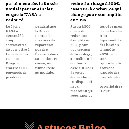
paroi menacée, la Russie
réduction jusqu’à 500€,
voulait percer et scier,
case 7DG à cocher, ce qui
ce que la NASA a
change pour vos impôts
redouté
en 2026
Le 5 juin,
pendant que
Jusqu'à 500
les dépenses
NASA a
la Russie
euros de
d'amélioratio
demandé à
menait des
réduction
n du
cinq
mesures de
d'impôts en
logement.La
astronautes
réparation
2026 pour
déclaration
de se mettre à
sur des
vos travaux
d'impôts
l'abri dans un
fissures dans
de bricolage,
2026 cache
vaisseau
sa section. En
à condition de
une
Dragon
cause, un
cocher la
opportunité
amarré à l'ISS,
tunnel relié
case 7DG lors
souvent
par excès de
au module...
de votre
ignorée des
prudence,
déclaration.
contribuable
Un dispositif
s
fiscal
propriétaires
méconnu qui
. Ceux...
récompense
Astuces Brico