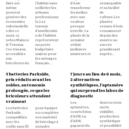
faire soi-
l'habitat sans
d'Asie
remarquable
même
solliciter les
transforme
et sa facilité
peuvent
artisans
les jardins
de
générer des
professionne
avec une
culture.Les
économies
ls.Les
couleur
plantes
substantielle
travaux
presque
venues d'Asie
s dès ce
d'amélioratio
irréelle. La
connaissent
mois-ci,
n de l'habitat
plante de la
depuis des
selon Maison
représentent
semaine
années un
& Travaux.
un poste
séduit
succès
Ces travaux,
budgétaire
jardiniers
grandissant
accessibles
majeur pour
amateurs et
auprès...
aux
les ménages
bricoleurs du
français....
3 batteries Parkside,
7 jours au lieu de 6 mois,
prix réduits avant les
2 alternatives
soldes, autonomie
synthétiques, l’aptamère
prolongée, ce que les
qui surprend les labos de
bricoleurs attendent
diagnostic
vraiment
Les
tient en trois
aptamères,
mots,
Les batteries
pour équiper
courts brins
stabilité,
Parkside,
ou compléter
d'ADN ou
production
compatibles
son matériel
d'ARN,
synthétique
avec les
de bricolage à
gagnent du
et possibilité
outils sans fil
moindre