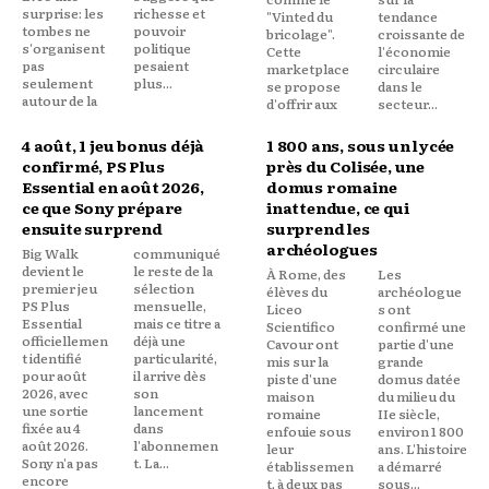
surprise: les
richesse et
"Vinted du
tendance
tombes ne
pouvoir
bricolage".
croissante de
s'organisent
politique
Cette
l'économie
pas
pesaient
marketplace
circulaire
seulement
plus...
se propose
dans le
autour de la
d'offrir aux
secteur...
4 août, 1 jeu bonus déjà
1 800 ans, sous un lycée
confirmé, PS Plus
près du Colisée, une
Essential en août 2026,
domus romaine
ce que Sony prépare
inattendue, ce qui
ensuite surprend
surprend les
archéologues
Big Walk
communiqué
devient le
le reste de la
À Rome, des
Les
premier jeu
sélection
élèves du
archéologue
PS Plus
mensuelle,
Liceo
s ont
Essential
mais ce titre a
Scientifico
confirmé une
officiellemen
déjà une
Cavour ont
partie d'une
t identifié
particularité,
mis sur la
grande
pour août
il arrive dès
piste d'une
domus datée
2026, avec
son
maison
du milieu du
une sortie
lancement
romaine
IIe siècle,
fixée au 4
dans
enfouie sous
environ 1 800
août 2026.
l'abonnemen
leur
ans. L'histoire
Sony n'a pas
t. La...
établissemen
a démarré
encore
t, à deux pas
sous...