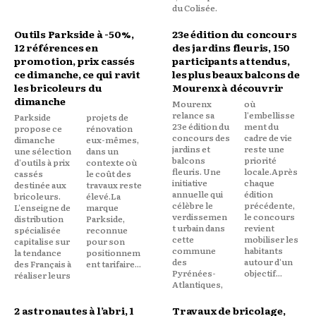
du Colisée.
Outils Parkside à -50%,
23e édition du concours
12 références en
des jardins fleuris, 150
promotion, prix cassés
participants attendus,
ce dimanche, ce qui ravit
les plus beaux balcons de
les bricoleurs du
Mourenx à découvrir
dimanche
Mourenx
où
relance sa
l'embellisse
Parkside
projets de
23e édition du
ment du
propose ce
rénovation
concours des
cadre de vie
dimanche
eux-mêmes,
jardins et
reste une
une sélection
dans un
balcons
priorité
d'outils à prix
contexte où
fleuris. Une
locale.Après
cassés
le coût des
initiative
chaque
destinée aux
travaux reste
annuelle qui
édition
bricoleurs.
élevé.La
célèbre le
précédente,
L'enseigne de
marque
verdissemen
le concours
distribution
Parkside,
t urbain dans
revient
spécialisée
reconnue
cette
mobiliser les
capitalise sur
pour son
commune
habitants
la tendance
positionnem
des
autour d'un
des Français à
ent tarifaire...
Pyrénées-
objectif...
réaliser leurs
Atlantiques,
2 astronautes à l’abri, 1
Travaux de bricolage,