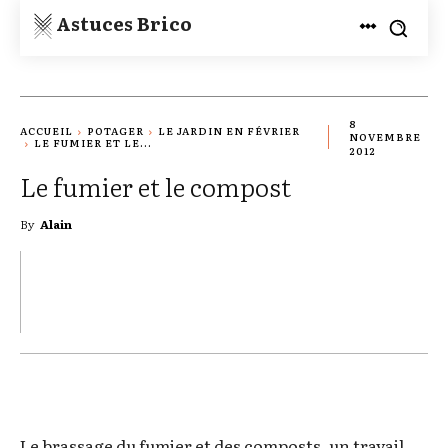
Astuces Brico
8
ACCUEIL
POTAGER
LE JARDIN EN FÉVRIER
NOVEMBRE
LE FUMIER ET LE...
2012
Le fumier et le compost
By
Alain
TWITTER
PINTEREST
WHATSAPP
Le brassage du fumier et des composts, un travail