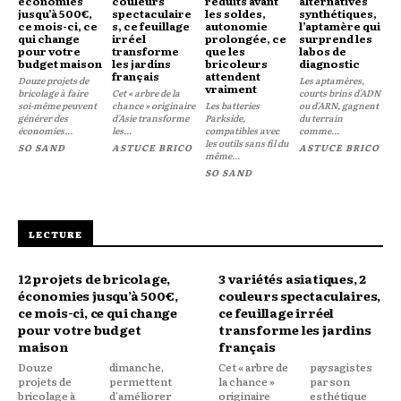
économies
couleurs
réduits avant
alternatives
jusqu’à 500€,
spectaculaire
les soldes,
synthétiques,
ce mois-ci, ce
s, ce feuillage
autonomie
l’aptamère qui
qui change
irréel
prolongée, ce
surprend les
pour votre
transforme
que les
labos de
budget maison
les jardins
bricoleurs
diagnostic
français
attendent
Douze projets de
Les aptamères,
vraiment
bricolage à faire
Cet « arbre de la
courts brins d'ADN
soi-même peuvent
chance » originaire
Les batteries
ou d'ARN, gagnent
générer des
d'Asie transforme
Parkside,
du terrain
économies...
les...
compatibles avec
comme...
les outils sans fil du
SO SAND
ASTUCE BRICO
ASTUCE BRICO
même...
SO SAND
LECTURE
12 projets de bricolage,
3 variétés asiatiques, 2
économies jusqu’à 500€,
couleurs spectaculaires,
ce mois-ci, ce qui change
ce feuillage irréel
pour votre budget
transforme les jardins
maison
français
Douze
dimanche,
Cet « arbre de
paysagistes
projets de
permettent
la chance »
par son
bricolage à
d'améliorer
originaire
esthétique