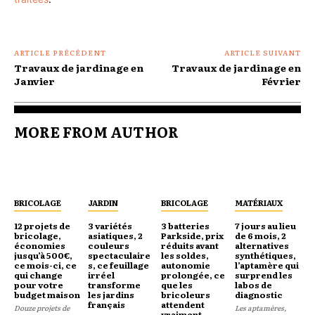
ARTICLE PRÉCÉDENT
ARTICLE SUIVANT
Travaux de jardinage en
Travaux de jardinage en
Janvier
Février
MORE FROM AUTHOR
BRICOLAGE
JARDIN
BRICOLAGE
MATÉRIAUX
12 projets de
3 variétés
3 batteries
7 jours au lieu
bricolage,
asiatiques, 2
Parkside, prix
de 6 mois, 2
économies
couleurs
réduits avant
alternatives
jusqu’à 500€,
spectaculaire
les soldes,
synthétiques,
ce mois-ci, ce
s, ce feuillage
autonomie
l’aptamère qui
qui change
irréel
prolongée, ce
surprend les
pour votre
transforme
que les
labos de
budget maison
les jardins
bricoleurs
diagnostic
français
attendent
Douze projets de
Les aptamères,
vraiment