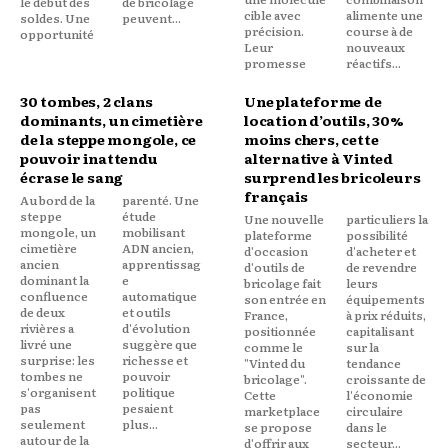
le début des
de bricolage
cible avec
alimente une
soldes. Une
peuvent...
précision.
course à de
opportunité
Leur
nouveaux
promesse
réactifs...
30 tombes, 2 clans
Une plateforme de
dominants, un cimetière
location d’outils, 30%
de la steppe mongole, ce
moins chers, cette
pouvoir inattendu
alternative à Vinted
écrase le sang
surprend les bricoleurs
français
Au bord de la
parenté. Une
steppe
étude
Une nouvelle
particuliers la
mongole, un
mobilisant
plateforme
possibilité
cimetière
ADN ancien,
d'occasion
d'acheter et
ancien
apprentissag
d'outils de
de revendre
dominant la
e
bricolage fait
leurs
confluence
automatique
son entrée en
équipements
de deux
et outils
France,
à prix réduits,
rivières a
d'évolution
positionnée
capitalisant
livré une
suggère que
comme le
sur la
surprise: les
richesse et
"Vinted du
tendance
tombes ne
pouvoir
bricolage".
croissante de
s'organisent
politique
Cette
l'économie
pas
pesaient
marketplace
circulaire
seulement
plus...
se propose
dans le
autour de la
d'offrir aux
secteur...