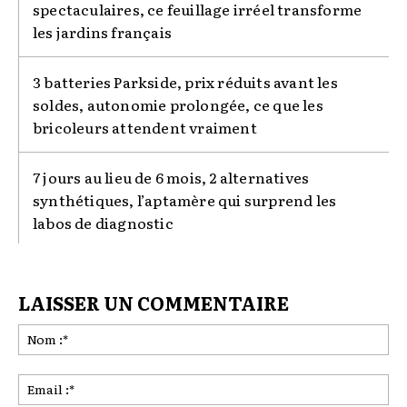
spectaculaires, ce feuillage irréel transforme
les jardins français
3 batteries Parkside, prix réduits avant les
soldes, autonomie prolongée, ce que les
bricoleurs attendent vraiment
7 jours au lieu de 6 mois, 2 alternatives
synthétiques, l’aptamère qui surprend les
labos de diagnostic
LAISSER UN COMMENTAIRE
No
:*
Ema
:*