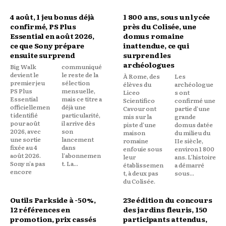
4 août, 1 jeu bonus déjà
1 800 ans, sous un lycée
confirmé, PS Plus
près du Colisée, une
Essential en août 2026,
domus romaine
ce que Sony prépare
inattendue, ce qui
ensuite surprend
surprend les
archéologues
Big Walk
communiqué
devient le
le reste de la
À Rome, des
Les
premier jeu
sélection
élèves du
archéologue
PS Plus
mensuelle,
Liceo
s ont
Essential
mais ce titre a
Scientifico
confirmé une
officiellemen
déjà une
Cavour ont
partie d'une
t identifié
particularité,
mis sur la
grande
pour août
il arrive dès
piste d'une
domus datée
2026, avec
son
maison
du milieu du
une sortie
lancement
romaine
IIe siècle,
fixée au 4
dans
enfouie sous
environ 1 800
août 2026.
l'abonnemen
leur
ans. L'histoire
Sony n'a pas
t. La...
établissemen
a démarré
encore
t, à deux pas
sous...
du Colisée.
Outils Parkside à -50%,
23e édition du concours
12 références en
des jardins fleuris, 150
promotion, prix cassés
participants attendus,