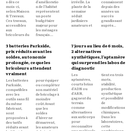
s dès ce
d'amélioratio
irréelle. La
connaissent
mois-ci,
n de l'habitat
plante de la
depuis des
selon Maison
représentent
semaine
années un
& Travaux.
un poste
séduit
succès
Ces travaux,
budgétaire
jardiniers
grandissant
accessibles
majeur pour
amateurs et
auprès...
aux
les ménages
bricoleurs du
français....
3 batteries Parkside,
7 jours au lieu de 6 mois,
prix réduits avant les
2 alternatives
soldes, autonomie
synthétiques, l’aptamère
prolongée, ce que les
qui surprend les labos de
bricoleurs attendent
diagnostic
vraiment
Les
tient en trois
aptamères,
mots,
Les batteries
pour équiper
courts brins
stabilité,
Parkside,
ou compléter
d'ADN ou
production
compatibles
son matériel
d'ARN,
synthétique
avec les
de bricolage à
gagnent du
et possibilité
outils sans fil
moindre
terrain
de
du même
coût.Avant
comme
modifications
fabricant,
que les
alternatives
chimiques.
sont
soldes
aux anticorps
Dans les
proposées à
d'hiver ne
pour
laboratoires,
des tarifs
démarrent,
reconnaître
cette
réduits avant
les amateurs
une molécule
combinaison