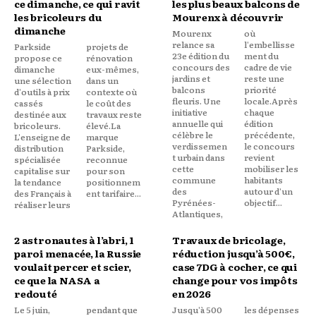
ce dimanche, ce qui ravit
les plus beaux balcons de
les bricoleurs du
Mourenx à découvrir
dimanche
Mourenx
où
relance sa
l'embellisse
Parkside
projets de
23e édition du
ment du
propose ce
rénovation
concours des
cadre de vie
dimanche
eux-mêmes,
jardins et
reste une
une sélection
dans un
balcons
priorité
d'outils à prix
contexte où
fleuris. Une
locale.Après
cassés
le coût des
initiative
chaque
destinée aux
travaux reste
annuelle qui
édition
bricoleurs.
élevé.La
célèbre le
précédente,
L'enseigne de
marque
verdissemen
le concours
distribution
Parkside,
t urbain dans
revient
spécialisée
reconnue
cette
mobiliser les
capitalise sur
pour son
commune
habitants
la tendance
positionnem
des
autour d'un
des Français à
ent tarifaire...
Pyrénées-
objectif...
réaliser leurs
Atlantiques,
2 astronautes à l’abri, 1
Travaux de bricolage,
paroi menacée, la Russie
réduction jusqu’à 500€,
voulait percer et scier,
case 7DG à cocher, ce qui
ce que la NASA a
change pour vos impôts
redouté
en 2026
Le 5 juin,
pendant que
Jusqu'à 500
les dépenses