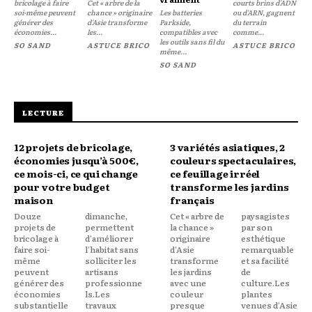
bricolage à faire
Cet « arbre de la
courts brins d'ADN
soi-même peuvent
chance » originaire
Les batteries
ou d'ARN, gagnent
générer des
d'Asie transforme
Parkside,
du terrain
économies...
les...
compatibles avec
comme...
les outils sans fil du
SO SAND
ASTUCE BRICO
ASTUCE BRICO
même...
SO SAND
LECTURE
12 projets de bricolage,
3 variétés asiatiques, 2
économies jusqu’à 500€,
couleurs spectaculaires,
ce mois-ci, ce qui change
ce feuillage irréel
pour votre budget
transforme les jardins
maison
français
Douze
dimanche,
Cet « arbre de
paysagistes
projets de
permettent
la chance »
par son
bricolage à
d'améliorer
originaire
esthétique
faire soi-
l'habitat sans
d'Asie
remarquable
même
solliciter les
transforme
et sa facilité
peuvent
artisans
les jardins
de
générer des
professionne
avec une
culture.Les
économies
ls.Les
couleur
plantes
substantielle
travaux
presque
venues d'Asie