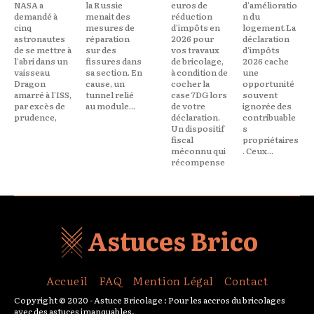
NASA a
la Russie
euros de
d'amélioratio
demandé à
menait des
réduction
n du
cinq
mesures de
d'impôts en
logement.La
astronautes
réparation
2026 pour
déclaration
de se mettre à
sur des
vos travaux
d'impôts
l'abri dans un
fissures dans
de bricolage,
2026 cache
vaisseau
sa section. En
à condition de
une
Dragon
cause, un
cocher la
opportunité
amarré à l'ISS,
tunnel relié
case 7DG lors
souvent
par excès de
au module...
de votre
ignorée des
prudence,
déclaration.
contribuable
Un dispositif
s
fiscal
propriétaires
méconnu qui
. Ceux...
récompense
Astuces Brico
Accueil
FAQ
Mention Légal
Contact
Copyright © 2020 - Astuce Bricolage : Pour les accros du bricolages
avec des astuces imanquables.