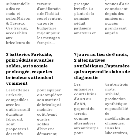
substantielle
travaux
presque
venues d'Asie
s dès ce
d'amélioratio
irréelle. La
connaissent
mois-ci,
n de l'habitat
plante de la
depuis des
selon Maison
représentent
semaine
années un
& Travaux.
un poste
séduit
succès
Ces travaux,
budgétaire
jardiniers
grandissant
accessibles
majeur pour
amateurs et
auprès...
aux
les ménages
bricoleurs du
français....
3 batteries Parkside,
7 jours au lieu de 6 mois,
prix réduits avant les
2 alternatives
soldes, autonomie
synthétiques, l’aptamère
prolongée, ce que les
qui surprend les labos de
bricoleurs attendent
diagnostic
vraiment
Les
tient en trois
aptamères,
mots,
Les batteries
pour équiper
courts brins
stabilité,
Parkside,
ou compléter
d'ADN ou
production
compatibles
son matériel
d'ARN,
synthétique
avec les
de bricolage à
gagnent du
et possibilité
outils sans fil
moindre
terrain
de
du même
coût.Avant
comme
modifications
fabricant,
que les
alternatives
chimiques.
sont
soldes
aux anticorps
Dans les
proposées à
d'hiver ne
pour
laboratoires,
des tarifs
démarrent,