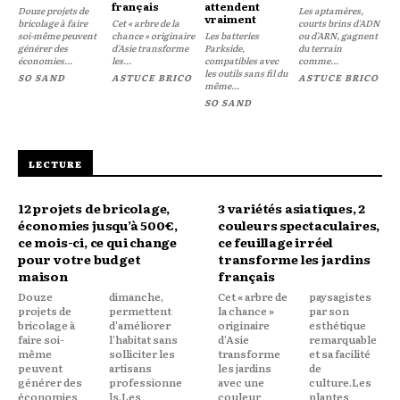
français
attendent
Douze projets de
Les aptamères,
vraiment
bricolage à faire
Cet « arbre de la
courts brins d'ADN
soi-même peuvent
chance » originaire
Les batteries
ou d'ARN, gagnent
générer des
d'Asie transforme
Parkside,
du terrain
économies...
les...
compatibles avec
comme...
les outils sans fil du
SO SAND
ASTUCE BRICO
ASTUCE BRICO
même...
SO SAND
LECTURE
12 projets de bricolage,
3 variétés asiatiques, 2
économies jusqu’à 500€,
couleurs spectaculaires,
ce mois-ci, ce qui change
ce feuillage irréel
pour votre budget
transforme les jardins
maison
français
Douze
dimanche,
Cet « arbre de
paysagistes
projets de
permettent
la chance »
par son
bricolage à
d'améliorer
originaire
esthétique
faire soi-
l'habitat sans
d'Asie
remarquable
même
solliciter les
transforme
et sa facilité
peuvent
artisans
les jardins
de
générer des
professionne
avec une
culture.Les
économies
ls.Les
couleur
plantes