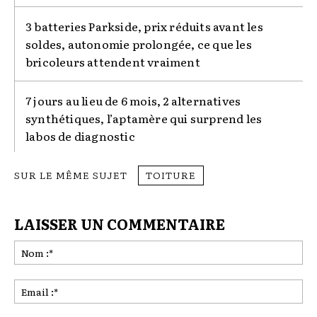
3 batteries Parkside, prix réduits avant les
soldes, autonomie prolongée, ce que les
bricoleurs attendent vraiment
7 jours au lieu de 6 mois, 2 alternatives
synthétiques, l’aptamère qui surprend les
labos de diagnostic
SUR LE MÊME SUJET
TOITURE
LAISSER UN COMMENTAIRE
No
:*
Ema
:*