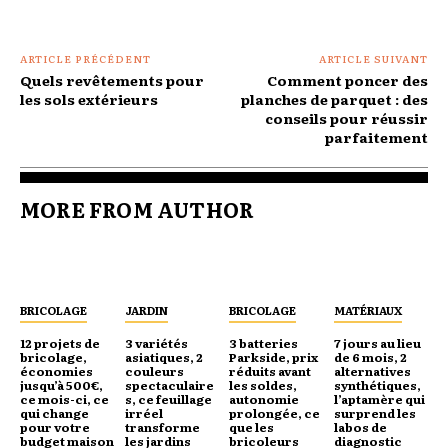
ARTICLE PRÉCÉDENT
ARTICLE SUIVANT
Quels revêtements pour
Comment poncer des
les sols extérieurs
planches de parquet : des
conseils pour réussir
parfaitement
MORE FROM AUTHOR
BRICOLAGE
JARDIN
BRICOLAGE
MATÉRIAUX
12 projets de
3 variétés
3 batteries
7 jours au lieu
bricolage,
asiatiques, 2
Parkside, prix
de 6 mois, 2
économies
couleurs
réduits avant
alternatives
jusqu’à 500€,
spectaculaire
les soldes,
synthétiques,
ce mois-ci, ce
s, ce feuillage
autonomie
l’aptamère qui
qui change
irréel
prolongée, ce
surprend les
pour votre
transforme
que les
labos de
budget maison
les jardins
bricoleurs
diagnostic