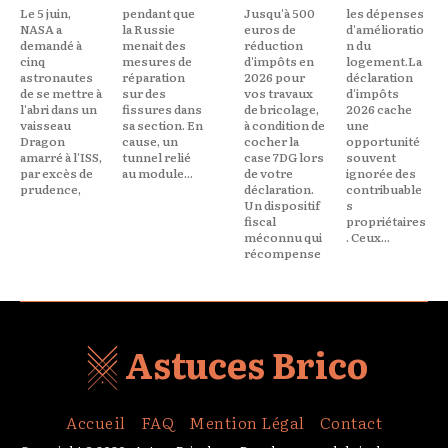
Le 5 juin,
pendant que
Jusqu'à 500
les dépenses
NASA a
la Russie
euros de
d'amélioratio
demandé à
menait des
réduction
n du
cinq
mesures de
d'impôts en
logement.La
astronautes
réparation
2026 pour
déclaration
de se mettre à
sur des
vos travaux
d'impôts
l'abri dans un
fissures dans
de bricolage,
2026 cache
vaisseau
sa section. En
à condition de
une
Dragon
cause, un
cocher la
opportunité
amarré à l'ISS,
tunnel relié
case 7DG lors
souvent
par excès de
au module...
de votre
ignorée des
prudence,
déclaration.
contribuable
Un dispositif
s
fiscal
propriétaires
méconnu qui
. Ceux...
récompense
Astuces Brico
Accueil
FAQ
Mention Légal
Contact