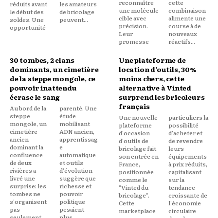
reconnaître
cette
réduits avant
les amateurs
une molécule
combinaison
le début des
de bricolage
cible avec
alimente une
soldes. Une
peuvent...
précision.
course à de
opportunité
Leur
nouveaux
promesse
réactifs...
30 tombes, 2 clans
Une plateforme de
dominants, un cimetière
location d’outils, 30%
de la steppe mongole, ce
moins chers, cette
pouvoir inattendu
alternative à Vinted
écrase le sang
surprend les bricoleurs
français
Au bord de la
parenté. Une
steppe
étude
Une nouvelle
particuliers la
mongole, un
mobilisant
plateforme
possibilité
cimetière
ADN ancien,
d'occasion
d'acheter et
ancien
apprentissag
d'outils de
de revendre
dominant la
e
bricolage fait
leurs
confluence
automatique
son entrée en
équipements
de deux
et outils
France,
à prix réduits,
rivières a
d'évolution
positionnée
capitalisant
livré une
suggère que
comme le
sur la
surprise: les
richesse et
"Vinted du
tendance
tombes ne
pouvoir
bricolage".
croissante de
s'organisent
politique
Cette
l'économie
pas
pesaient
marketplace
circulaire
seulement
plus...