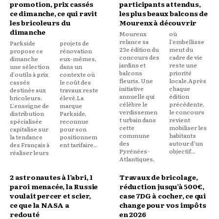
promotion, prix cassés
participants attendus,
ce dimanche, ce qui ravit
les plus beaux balcons de
les bricoleurs du
Mourenx à découvrir
dimanche
Mourenx
où
relance sa
l'embellisse
Parkside
projets de
23e édition du
ment du
propose ce
rénovation
concours des
cadre de vie
dimanche
eux-mêmes,
jardins et
reste une
une sélection
dans un
balcons
priorité
d'outils à prix
contexte où
fleuris. Une
locale.Après
cassés
le coût des
initiative
chaque
destinée aux
travaux reste
annuelle qui
édition
bricoleurs.
élevé.La
célèbre le
précédente,
L'enseigne de
marque
verdissemen
le concours
distribution
Parkside,
t urbain dans
revient
spécialisée
reconnue
cette
mobiliser les
capitalise sur
pour son
commune
habitants
la tendance
positionnem
des
autour d'un
des Français à
ent tarifaire...
Pyrénées-
objectif...
réaliser leurs
Atlantiques,
2 astronautes à l’abri, 1
Travaux de bricolage,
paroi menacée, la Russie
réduction jusqu’à 500€,
voulait percer et scier,
case 7DG à cocher, ce qui
ce que la NASA a
change pour vos impôts
redouté
en 2026