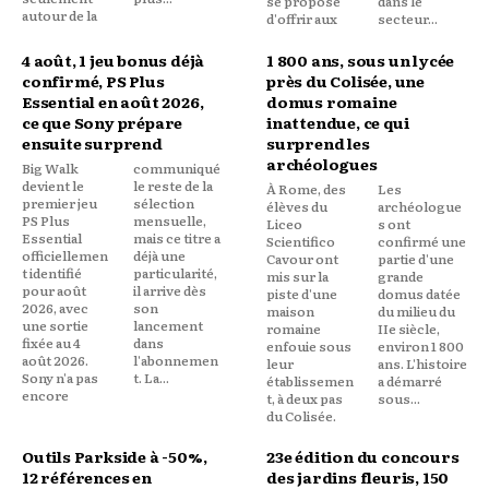
se propose
dans le
autour de la
d'offrir aux
secteur...
4 août, 1 jeu bonus déjà
1 800 ans, sous un lycée
confirmé, PS Plus
près du Colisée, une
Essential en août 2026,
domus romaine
ce que Sony prépare
inattendue, ce qui
ensuite surprend
surprend les
archéologues
Big Walk
communiqué
devient le
le reste de la
À Rome, des
Les
premier jeu
sélection
élèves du
archéologue
PS Plus
mensuelle,
Liceo
s ont
Essential
mais ce titre a
Scientifico
confirmé une
officiellemen
déjà une
Cavour ont
partie d'une
t identifié
particularité,
mis sur la
grande
pour août
il arrive dès
piste d'une
domus datée
2026, avec
son
maison
du milieu du
une sortie
lancement
romaine
IIe siècle,
fixée au 4
dans
enfouie sous
environ 1 800
août 2026.
l'abonnemen
leur
ans. L'histoire
Sony n'a pas
t. La...
établissemen
a démarré
encore
t, à deux pas
sous...
du Colisée.
Outils Parkside à -50%,
23e édition du concours
12 références en
des jardins fleuris, 150