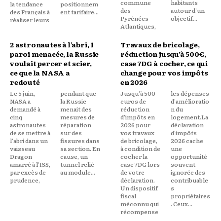
commune
habitants
la tendance
positionnem
des
autour d'un
des Français à
ent tarifaire...
Pyrénées-
objectif...
réaliser leurs
Atlantiques,
2 astronautes à l’abri, 1
Travaux de bricolage,
paroi menacée, la Russie
réduction jusqu’à 500€,
voulait percer et scier,
case 7DG à cocher, ce qui
ce que la NASA a
change pour vos impôts
redouté
en 2026
Le 5 juin,
pendant que
Jusqu'à 500
les dépenses
NASA a
la Russie
euros de
d'amélioratio
demandé à
menait des
réduction
n du
cinq
mesures de
d'impôts en
logement.La
astronautes
réparation
2026 pour
déclaration
de se mettre à
sur des
vos travaux
d'impôts
l'abri dans un
fissures dans
de bricolage,
2026 cache
vaisseau
sa section. En
à condition de
une
Dragon
cause, un
cocher la
opportunité
amarré à l'ISS,
tunnel relié
case 7DG lors
souvent
par excès de
au module...
de votre
ignorée des
prudence,
déclaration.
contribuable
Un dispositif
s
fiscal
propriétaires
méconnu qui
. Ceux...
récompense