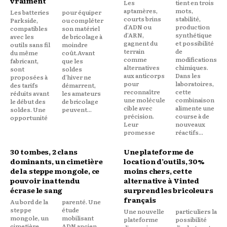
vraiment
Les
tient en trois
aptamères,
mots,
Les batteries
pour équiper
courts brins
stabilité,
Parkside,
ou compléter
d'ADN ou
production
compatibles
son matériel
d'ARN,
synthétique
avec les
de bricolage à
gagnent du
et possibilité
outils sans fil
moindre
terrain
de
du même
coût.Avant
comme
modifications
fabricant,
que les
alternatives
chimiques.
sont
soldes
aux anticorps
Dans les
proposées à
d'hiver ne
pour
laboratoires,
des tarifs
démarrent,
reconnaître
cette
réduits avant
les amateurs
une molécule
combinaison
le début des
de bricolage
cible avec
alimente une
soldes. Une
peuvent...
précision.
course à de
opportunité
Leur
nouveaux
promesse
réactifs...
30 tombes, 2 clans
Une plateforme de
dominants, un cimetière
location d’outils, 30%
de la steppe mongole, ce
moins chers, cette
pouvoir inattendu
alternative à Vinted
écrase le sang
surprend les bricoleurs
français
Au bord de la
parenté. Une
steppe
étude
Une nouvelle
particuliers la
mongole, un
mobilisant
plateforme
possibilité
cimetière
ADN ancien,