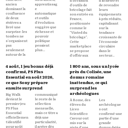
d'occasion
d'acheter et
ancien
apprentissag
d'outils de
de revendre
dominant la
e
bricolage fait
leurs
confluence
automatique
son entrée en
équipements
de deux
et outils
France,
à prix réduits,
rivières a
d'évolution
positionnée
capitalisant
livré une
suggère que
comme le
sur la
surprise: les
richesse et
"Vinted du
tendance
tombes ne
pouvoir
bricolage".
croissante de
s'organisent
politique
Cette
l'économie
pas
pesaient
marketplace
circulaire
seulement
plus...
se propose
dans le
autour de la
d'offrir aux
secteur...
4 août, 1 jeu bonus déjà
1 800 ans, sous un lycée
confirmé, PS Plus
près du Colisée, une
Essential en août 2026,
domus romaine
ce que Sony prépare
inattendue, ce qui
ensuite surprend
surprend les
archéologues
Big Walk
communiqué
devient le
le reste de la
À Rome, des
Les
premier jeu
sélection
élèves du
archéologue
PS Plus
mensuelle,
Liceo
s ont
Essential
mais ce titre a
Scientifico
confirmé une
officiellemen
déjà une
Cavour ont
partie d'une
t identifié
particularité,
mis sur la
grande
pour août
il arrive dès
piste d'une
domus datée