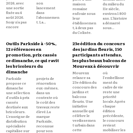
2026, avec
son
maison
du milieu du
une sortie
lancement
romaine
IIe siècle,
fixée au 4
dans
enfouie sous
environ 1 800
août 2026.
l'abonnemen
leur
ans. L'histoire
Sony n'a pas
t. La...
établissemen
a démarré
encore
t, à deux pas
sous...
du Colisée.
Outils Parkside à -50%,
23e édition du concours
12 références en
des jardins fleuris, 150
promotion, prix cassés
participants attendus,
ce dimanche, ce qui ravit
les plus beaux balcons de
les bricoleurs du
Mourenx à découvrir
dimanche
Mourenx
où
relance sa
l'embellisse
Parkside
projets de
23e édition du
ment du
propose ce
rénovation
concours des
cadre de vie
dimanche
eux-mêmes,
jardins et
reste une
une sélection
dans un
balcons
priorité
d'outils à prix
contexte où
fleuris. Une
locale.Après
cassés
le coût des
initiative
chaque
destinée aux
travaux reste
annuelle qui
édition
bricoleurs.
élevé.La
célèbre le
précédente,
L'enseigne de
marque
verdissemen
le concours
distribution
Parkside,
t urbain dans
revient
spécialisée
reconnue
cette
mobiliser les
capitalise sur
pour son