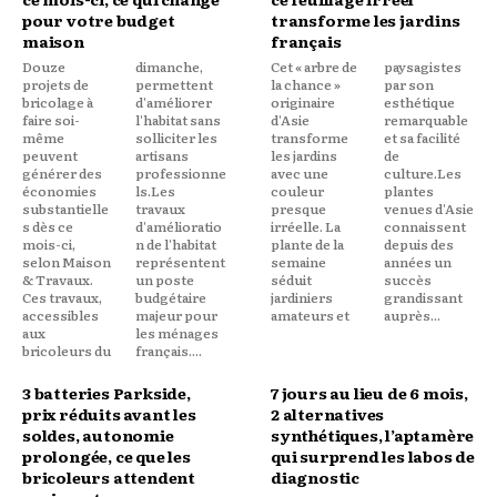
pour votre budget
transforme les jardins
maison
français
Douze
dimanche,
Cet « arbre de
paysagistes
projets de
permettent
la chance »
par son
bricolage à
d'améliorer
originaire
esthétique
faire soi-
l'habitat sans
d'Asie
remarquable
même
solliciter les
transforme
et sa facilité
peuvent
artisans
les jardins
de
générer des
professionne
avec une
culture.Les
économies
ls.Les
couleur
plantes
substantielle
travaux
presque
venues d'Asie
s dès ce
d'amélioratio
irréelle. La
connaissent
mois-ci,
n de l'habitat
plante de la
depuis des
selon Maison
représentent
semaine
années un
& Travaux.
un poste
séduit
succès
Ces travaux,
budgétaire
jardiniers
grandissant
accessibles
majeur pour
amateurs et
auprès...
aux
les ménages
bricoleurs du
français....
3 batteries Parkside,
7 jours au lieu de 6 mois,
prix réduits avant les
2 alternatives
soldes, autonomie
synthétiques, l’aptamère
prolongée, ce que les
qui surprend les labos de
bricoleurs attendent
diagnostic