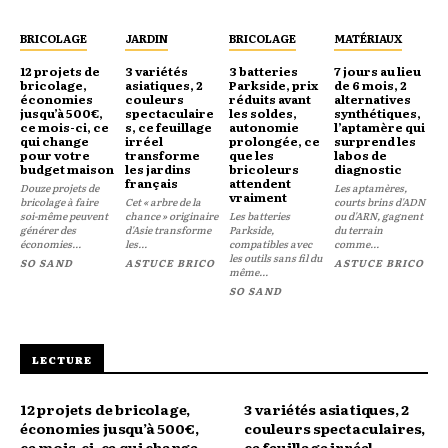
BRICOLAGE
JARDIN
BRICOLAGE
MATÉRIAUX
12 projets de
3 variétés
3 batteries
7 jours au lieu
bricolage,
asiatiques, 2
Parkside, prix
de 6 mois, 2
économies
couleurs
réduits avant
alternatives
jusqu’à 500€,
spectaculaire
les soldes,
synthétiques,
ce mois-ci, ce
s, ce feuillage
autonomie
l’aptamère qui
qui change
irréel
prolongée, ce
surprend les
pour votre
transforme
que les
labos de
budget maison
les jardins
bricoleurs
diagnostic
français
attendent
Douze projets de
Les aptamères,
vraiment
bricolage à faire
Cet « arbre de la
courts brins d'ADN
soi-même peuvent
chance » originaire
Les batteries
ou d'ARN, gagnent
générer des
d'Asie transforme
Parkside,
du terrain
économies...
les...
compatibles avec
comme...
les outils sans fil du
SO SAND
ASTUCE BRICO
ASTUCE BRICO
même...
SO SAND
LECTURE
12 projets de bricolage,
3 variétés asiatiques, 2
économies jusqu’à 500€,
couleurs spectaculaires,
ce mois-ci, ce qui change
ce feuillage irréel